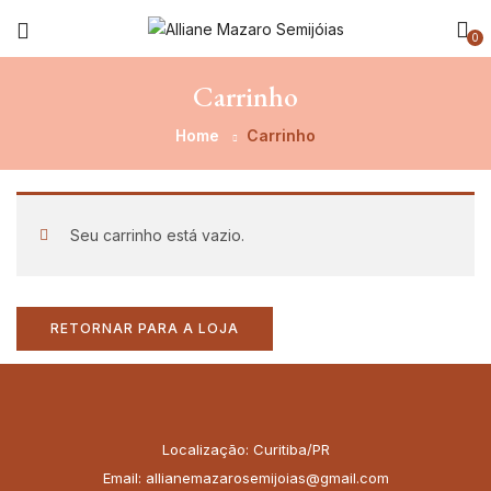
0
Carrinho
Home
Carrinho
Seu carrinho está vazio.
RETORNAR PARA A LOJA
Localização: Curitiba/PR
Email: allianemazarosemijoias@gmail.com