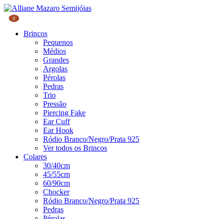
0
Brincos
Pequenos
Médios
Grandes
Argolas
Pérolas
Pedras
Trio
Pressão
Piercing Fake
Ear Cuff
Ear Hook
Ródio Branco/Negro/Prata 925
Ver todos os Brincos
Colares
30/40cm
45/55cm
60/90cm
Chocker
Ródio Branco/Negro/Prata 925
Pedras
Pérolas