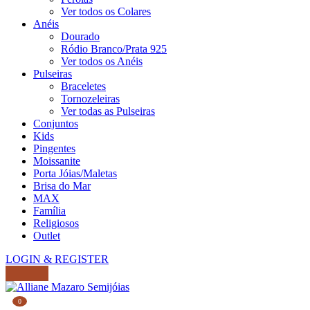
Ver todos os Colares
Anéis
Dourado
Ródio Branco/Prata 925
Ver todos os Anéis
Pulseiras
Braceletes
Tornozeleiras
Ver todas as Pulseiras
Conjuntos
Kids
Pingentes
Moissanite
Porta Jóias/Maletas
Brisa do Mar
MAX
Família
Religiosos
Outlet
LOGIN & REGISTER
0