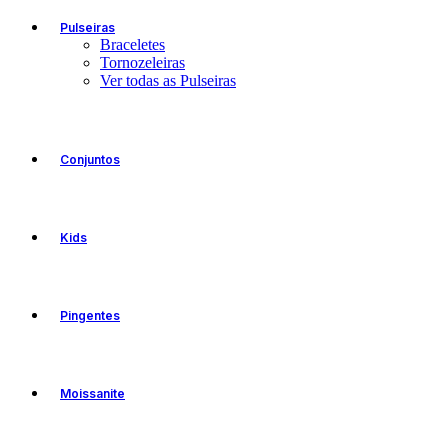
Pulseiras
Braceletes
Tornozeleiras
Ver todas as Pulseiras
Conjuntos
Kids
Pingentes
Moissanite