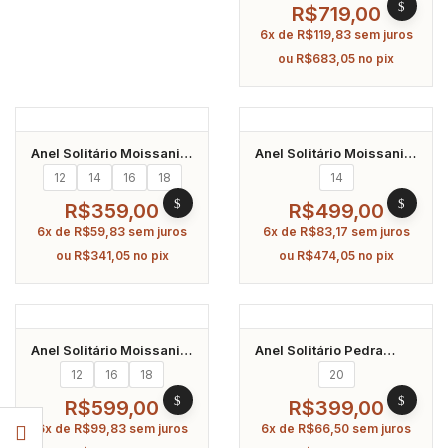
R$
719,00
6x de
R$
119,83
sem juros
ou
R$
683,05
no pix
Anel Solitário Moissanite
Anel Solitário Moissanite
4Mm Prata 925 Banhado
6.5Mm Prata 925
12
14
16
18
14
A Ródio
Banhado A Ródio
R$
359,00
R$
499,00
6x de
R$
59,83
sem juros
6x de
R$
83,17
sem juros
ou
R$
341,05
no pix
ou
R$
474,05
no pix
Anel Solitário Moissanite
Anel Solitário Pedra
8Mm Prata 925 Banhado
Moissanite Redondo
12
16
18
20
A Ródio
5Mm Em Prata 925
Banhado A Ródio
R$
599,00
R$
399,00
6x de
R$
99,83
sem juros
6x de
R$
66,50
sem juros