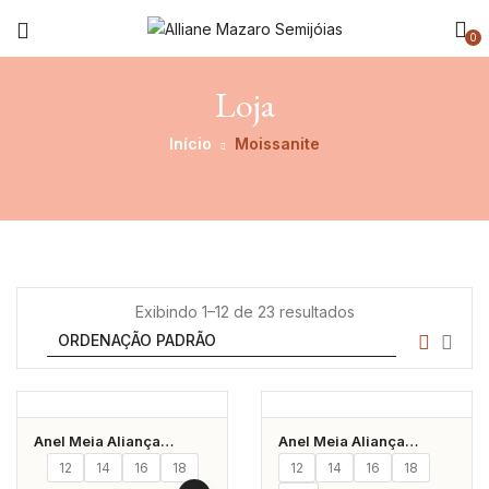
0
Loja
Início
Moissanite
Exibindo 1–12 de 23 resultados
Anel Meia Aliança
Anel Meia Aliança
Moissanite 3Mm Prata
Moissanite 5Mm Prata
12
14
16
18
12
14
16
18
925 Banhado A Ródio
925 Banhado A Ródio