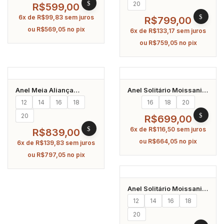
20
R$
599,00
6x de
R$
99,83
sem juros
R$
799,00
ou
R$
569,05
no pix
6x de
R$
133,17
sem juros
ou
R$
759,05
no pix
Anel Meia Aliança
Anel Solitário Moissanite
Moissanite 8Mm Prata
10.0Mm Prata 925
12
14
16
18
16
18
20
925 Banhado A Ródio
Banhado A Ródio
20
R$
699,00
6x de
R$
116,50
sem juros
R$
839,00
ou
R$
664,05
no pix
6x de
R$
139,83
sem juros
ou
R$
797,05
no pix
Anel Solitário Moissanite
12.0Mm Prata 925
12
14
16
18
Banhado A Ródio
20