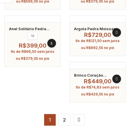
ou
R$
569,05
no pix
ou
R$
379,05
no pix
Anel Solitário Pedra
Argola Pedra Moissanite
Moissanite Triangular
5.0 Mm Prata 925
R$
729,00
16
5Mm Em Prata 925
Banhado A Ródio
6x de
R$
121,50
sem juros
Banhado A Ródio
R$
399,00
ou
R$
692,55
no pix
6x de
R$
66,50
sem juros
ou
R$
379,05
no pix
Brinco Coração
Moissanite 3.0 Mm Prata
R$
449,00
925 Banhado A Ródio
6x de
R$
74,83
sem juros
ou
R$
426,55
no pix
1
2