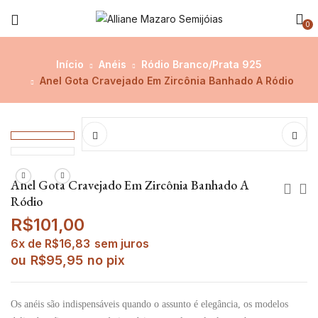
0
Início
Anéis
Ródio Branco/Prata 925
Anel Gota Cravejado Em Zircônia Banhado A Ródio
Anel Gota Cravejado Em Zircônia Banhado A
Ródio
R$
101,00
6x de
R$
16,83
sem juros
ou
R$
95,95
no pix
Os anéis são indispensáveis quando o assunto é elegância, os modelos