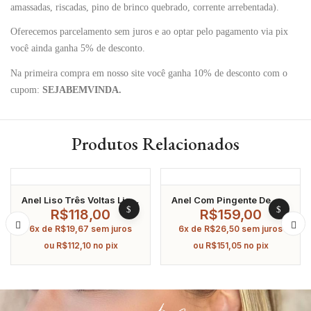
amassadas, riscadas, pino de brinco quebrado, corrente arrebentada).
Oferecemos parcelamento sem juros e ao optar pelo pagamento via pix
você ainda ganha 5% de desconto.
Na primeira compra em nosso site você ganha 10% de desconto com o
cupom:
SEJABEMVINDA.
Produtos Relacionados
Anel Liso Três Voltas Liso
Anel Com Pingente De
Banhado A Ouro
Coração Banhado A Ouro
R$
118,00
R$
159,00
6x de
R$
19,67
sem juros
6x de
R$
26,50
sem juros
ou
R$
112,10
no pix
ou
R$
151,05
no pix