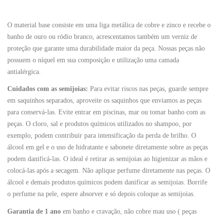
O material base consiste em uma liga metálica de cobre e zinco e recebe o
banho de ouro ou ródio branco, acrescentamos também um verniz de
proteção que garante uma durabilidade maior da peça. Nossas peças não
possuem o níquel em sua composição e utilização uma camada
antialérgica.
Cuidados com as semijoias:
Para evitar riscos nas peças, guarde sempre
em saquinhos separados, aproveite os saquinhos que enviamos as peças
para conservá-las. Evite entrar em piscinas, mar ou tomar banho com as
peças. O cloro, sal e produtos químicos utilizados no shampoo, por
exemplo, podem contribuir para intensificação da perda de brilho. O
álcool em gel e o uso de hidratante e sabonete diretamente sobre as peças
podem danificá-las. O ideal é retirar as semijoias ao higienizar as mãos e
colocá-las após a secagem. Não aplique perfume diretamente nas peças. O
álcool e demais produtos químicos podem danificar as semijoias. Borrife
o perfume na pele, espere absorver e só depois coloque as semijoias.
Garantia de 1 ano
em banho e cravação, não cobre mau uso ( peças