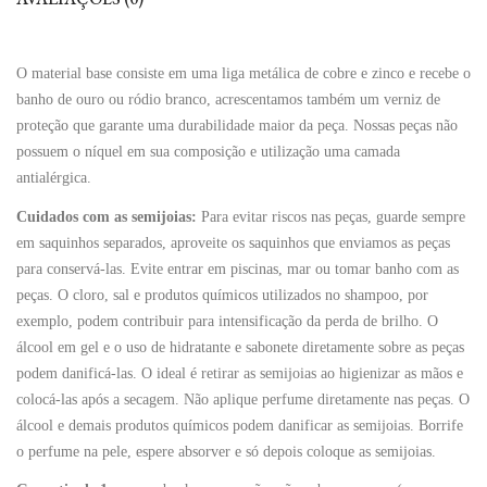
O material base consiste em uma liga metálica de cobre e zinco e recebe o
banho de ouro ou ródio branco, acrescentamos também um verniz de
proteção que garante uma durabilidade maior da peça. Nossas peças não
possuem o níquel em sua composição e utilização uma camada
antialérgica.
Cuidados com as semijoias:
Para evitar riscos nas peças, guarde sempre
em saquinhos separados, aproveite os saquinhos que enviamos as peças
para conservá-las. Evite entrar em piscinas, mar ou tomar banho com as
peças. O cloro, sal e produtos químicos utilizados no shampoo, por
exemplo, podem contribuir para intensificação da perda de brilho. O
álcool em gel e o uso de hidratante e sabonete diretamente sobre as peças
podem danificá-las. O ideal é retirar as semijoias ao higienizar as mãos e
colocá-las após a secagem. Não aplique perfume diretamente nas peças. O
álcool e demais produtos químicos podem danificar as semijoias. Borrife
o perfume na pele, espere absorver e só depois coloque as semijoias.