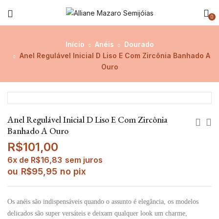
0
Início
Anéis
Dourado
Anel Regulável Inicial D Liso E Com Zircônia Banhado A
Ouro
Anel Regulável Inicial D Liso E Com Zircônia
Banhado A Ouro
R$
101,00
6x de
R$
16,83
sem juros
ou
R$
95,95
no pix
Os anéis são indispensáveis quando o assunto é elegância, os modelos
delicados são super versáteis e deixam qualquer look um charme,