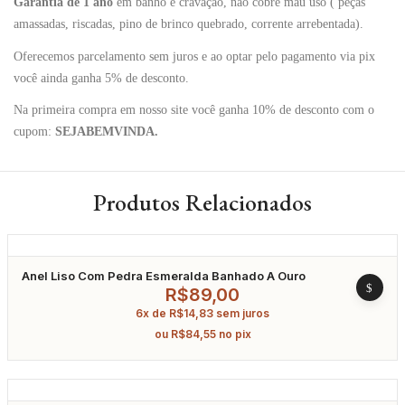
Garantia de 1 ano
em banho e cravação, não cobre mau uso ( peças
amassadas, riscadas, pino de brinco quebrado, corrente arrebentada).
Oferecemos parcelamento sem juros e ao optar pelo pagamento via pix
você ainda ganha 5% de desconto.
Na primeira compra em nosso site você ganha 10% de desconto com o
cupom:
SEJABEMVINDA.
Produtos Relacionados
Anel Liso Com Pedra Esmeralda Banhado A Ouro
R$
89,00
6x de
R$
14,83
sem juros
ou
R$
84,55
no pix