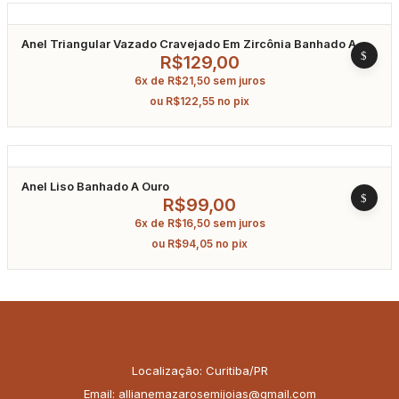
Anel Triangular Vazado Cravejado Em Zircônia Banhado A
Ouro
R$
129,00
6x de
R$
21,50
sem juros
ou
R$
122,55
no pix
Anel Liso Banhado A Ouro
R$
99,00
6x de
R$
16,50
sem juros
ou
R$
94,05
no pix
Localização: Curitiba/PR
Email: allianemazarosemijoias@gmail.com