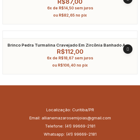
R$
87,00
6x de
R$
14,50
sem juros
ou
R$
82,65
no pix
Brinco Pedra Turmalina Cravejado Em Zircônia Banhado A
Ródio
R$
112,00
6x de
R$
18,67
sem juros
ou
R$
106,40
no pix
Localização: Curitiba/PR
Email: allianemazarosemijoias@gmail.com
Telefone: (41) 99669-2181
Whatsapp: (41) 99669-2181