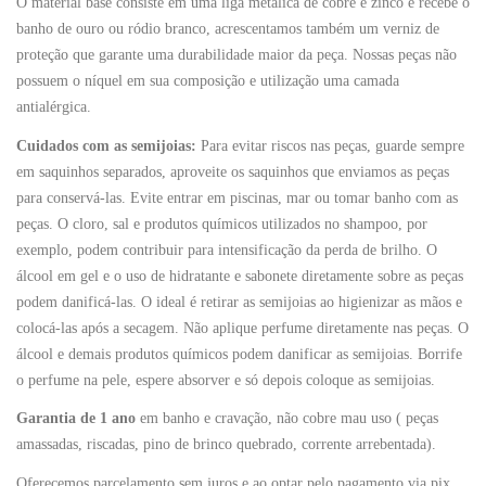
O material base consiste em uma liga metálica de cobre e zinco e recebe o
banho de ouro ou ródio branco, acrescentamos também um verniz de
proteção que garante uma durabilidade maior da peça. Nossas peças não
possuem o níquel em sua composição e utilização uma camada
antialérgica.
Cuidados com as semijoias:
Para evitar riscos nas peças, guarde sempre
em saquinhos separados, aproveite os saquinhos que enviamos as peças
para conservá-las. Evite entrar em piscinas, mar ou tomar banho com as
peças. O cloro, sal e produtos químicos utilizados no shampoo, por
exemplo, podem contribuir para intensificação da perda de brilho. O
álcool em gel e o uso de hidratante e sabonete diretamente sobre as peças
podem danificá-las. O ideal é retirar as semijoias ao higienizar as mãos e
colocá-las após a secagem. Não aplique perfume diretamente nas peças. O
álcool e demais produtos químicos podem danificar as semijoias. Borrife
o perfume na pele, espere absorver e só depois coloque as semijoias.
Garantia de 1 ano
em banho e cravação, não cobre mau uso ( peças
amassadas, riscadas, pino de brinco quebrado, corrente arrebentada).
Oferecemos parcelamento sem juros e ao optar pelo pagamento via pix