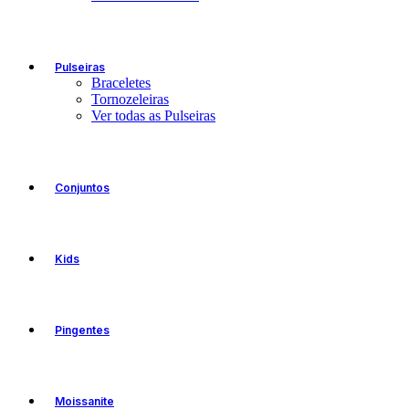
Pulseiras
Braceletes
Tornozeleiras
Ver todas as Pulseiras
Conjuntos
Kids
Pingentes
Moissanite