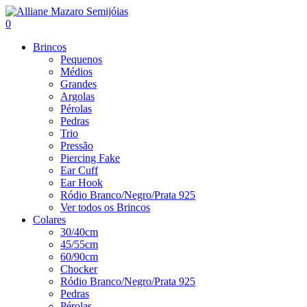
0
Brincos
Pequenos
Médios
Grandes
Argolas
Pérolas
Pedras
Trio
Pressão
Piercing Fake
Ear Cuff
Ear Hook
Ródio Branco/Negro/Prata 925
Ver todos os Brincos
Colares
30/40cm
45/55cm
60/90cm
Chocker
Ródio Branco/Negro/Prata 925
Pedras
Pérolas