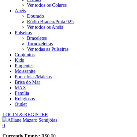
Ver todos os Colares
Anéis
Dourado
Ródio Branco/Prata 925
Ver todos os Anéis
Pulseiras
Braceletes
Tornozeleiras
Ver todas as Pulseiras
Conjuntos
Kids
Pingentes
Moissanite
Porta Jóias/Maletas
Brisa do Mar
MAX
Família
Religiosos
Outlet
LOGIN & REGISTER
0
Currently Empty:
R$
0,00