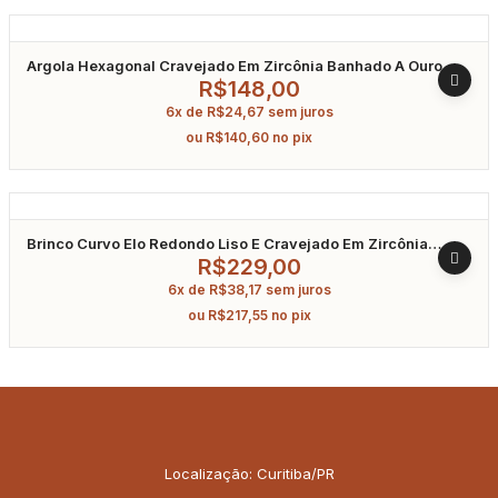
Argola Hexagonal Cravejado Em Zircônia Banhado A Ouro
R$
148,00
6x de
R$
24,67
sem juros
ou
R$
140,60
no pix
Brinco Curvo Elo Redondo Liso E Cravejado Em Zircônia
Banhado A Ouro
R$
229,00
6x de
R$
38,17
sem juros
ou
R$
217,55
no pix
Localização: Curitiba/PR