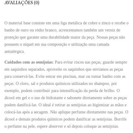
AVALIAÇÕES (0)
O material base consiste em uma liga metálica de cobre e zinco e recebe o
banho de ouro ou ródio branco, acrescentamos também um verniz de
proteção que garante uma durabilidade maior da peça. Nossas peças não
possuem o níquel em sua composição e utilização uma camada
antialérgica.
Cuidados com as semijoias:
Para evitar riscos nas peças, guarde sempre
em saquinhos separados, aproveite os saquinhos que enviamos as peças
para conservá-las. Evite entrar em piscinas, mar ou tomar banho com as
peças. O cloro, sal e produtos químicos utilizados no shampoo, por
exemplo, podem contribuir para intensificação da perda de brilho. O
álcool em gel e o uso de hidratante e sabonete diretamente sobre as peças
podem danificá-las. O ideal é retirar as semijoias ao higienizar as mãos e
colocá-las após a secagem. Não aplique perfume diretamente nas peças. O
álcool e demais produtos químicos podem danificar as semijoias. Borrife
o perfume na pele, espere absorver e só depois coloque as semijoias.