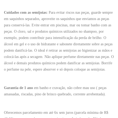
Cuidados com as semijoias:
Para evitar riscos nas peças, guarde sempre
em saquinhos separados, aproveite os saquinhos que enviamos as peças
para conservá-las. Evite entrar em piscinas, mar ou tomar banho com as
peças. O cloro, sal e produtos químicos utilizados no shampoo, por
exemplo, podem contribuir para intensificação da perda de brilho. O
álcool em gel e o uso de hidratante e sabonete diretamente sobre as peças
podem danificá-las. O ideal é retirar as semijoias ao higienizar as mãos e
colocá-las após a secagem. Não aplique perfume diretamente nas peças. O
álcool e demais produtos químicos podem danificar as semijoias. Borrife
o perfume na pele, espere absorver e só depois coloque as semijoias.
Garantia de 1 ano
em banho e cravação, não cobre mau uso ( peças
amassadas, riscadas, pino de brinco quebrado, corrente arrebentada).
Oferecemos parcelamento em até 6x sem juros (parcela mínima de R$