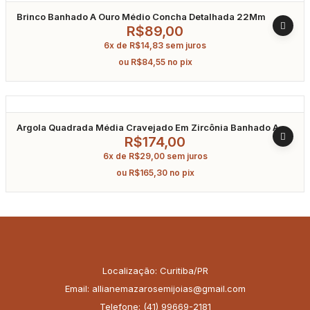
Brinco Banhado A Ouro Médio Concha Detalhada 22Mm
R$
89,00
6x de
R$
14,83
sem juros
ou
R$
84,55
no pix
Argola Quadrada Média Cravejado Em Zircônia Banhado A
Ouro
R$
174,00
6x de
R$
29,00
sem juros
ou
R$
165,30
no pix
Localização: Curitiba/PR
Email: allianemazarosemijoias@gmail.com
Telefone: (41) 99669-2181