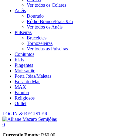
Ver todos os Colares
Anéis
Dourado
Ródio Branco/Prata 925
Ver todos os Anéis
Pulseiras
Braceletes
Tornozeleiras
Ver todas as Pulseiras
Conjuntos
Kids
Pingentes
Moissanite
Porta Jóias/Maletas
Brisa do Mar
MAX
Família
Religiosos
Outlet
LOGIN & REGISTER
0
Currently Empty:
R$
0,00