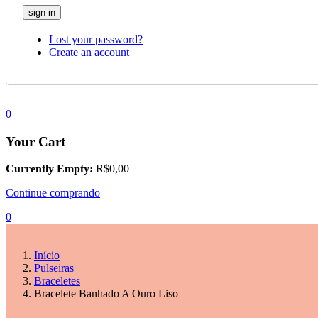
Lost your password?
Create an account
0
Your Cart
Currently Empty:
R$
0,00
Continue comprando
0
Início
Pulseiras
Braceletes
Bracelete Banhado A Ouro Liso