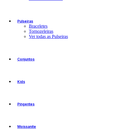
Pulseiras
Braceletes
Tornozeleiras
Ver todas as Pulseiras
Conjuntos
Kids
Pingentes
Moissanite