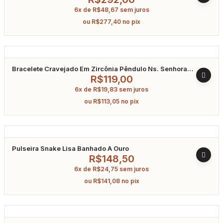
6x de
R$
48,67
sem juros
ou
R$
277,40
no pix
Bracelete Cravejado Em Zircônia Pêndulo Ns. Senhora
Aparecida E Cruz Banhado A Ouro
R$
119,00
6x de
R$
19,83
sem juros
ou
R$
113,05
no pix
Pulseira Snake Lisa Banhado A Ouro
R$
148,50
6x de
R$
24,75
sem juros
ou
R$
141,08
no pix