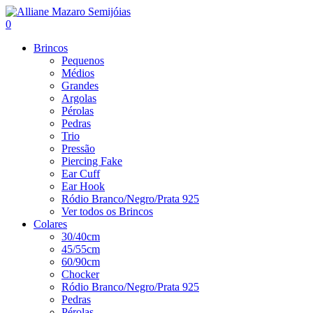
0
Brincos
Pequenos
Médios
Grandes
Argolas
Pérolas
Pedras
Trio
Pressão
Piercing Fake
Ear Cuff
Ear Hook
Ródio Branco/Negro/Prata 925
Ver todos os Brincos
Colares
30/40cm
45/55cm
60/90cm
Chocker
Ródio Branco/Negro/Prata 925
Pedras
Pérolas