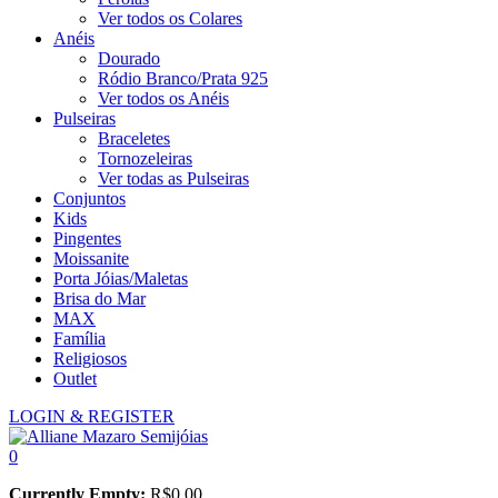
Ver todos os Colares
Anéis
Dourado
Ródio Branco/Prata 925
Ver todos os Anéis
Pulseiras
Braceletes
Tornozeleiras
Ver todas as Pulseiras
Conjuntos
Kids
Pingentes
Moissanite
Porta Jóias/Maletas
Brisa do Mar
MAX
Família
Religiosos
Outlet
LOGIN & REGISTER
0
Currently Empty:
R$
0,00