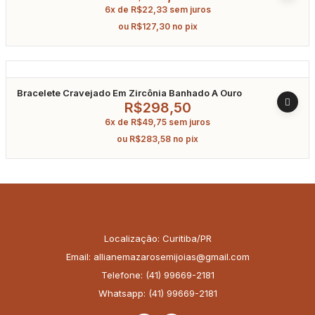
6x de
R$
22,33
sem juros
ou
R$
127,30
no pix
Bracelete Cravejado Em Zircônia Banhado A Ouro
R$
298,50
6x de
R$
49,75
sem juros
ou
R$
283,58
no pix
Localização: Curitiba/PR
Email: allianemazarosemijoias@gmail.com
Telefone: (41) 99669-2181
Whatsapp: (41) 99669-2181