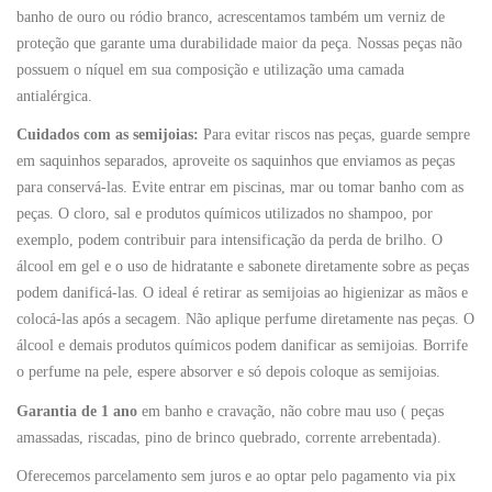
banho de ouro ou ródio branco, acrescentamos também um verniz de
proteção que garante uma durabilidade maior da peça. Nossas peças não
possuem o níquel em sua composição e utilização uma camada
antialérgica.
Cuidados com as semijoias:
Para evitar riscos nas peças, guarde sempre
em saquinhos separados, aproveite os saquinhos que enviamos as peças
para conservá-las. Evite entrar em piscinas, mar ou tomar banho com as
peças. O cloro, sal e produtos químicos utilizados no shampoo, por
exemplo, podem contribuir para intensificação da perda de brilho. O
álcool em gel e o uso de hidratante e sabonete diretamente sobre as peças
podem danificá-las. O ideal é retirar as semijoias ao higienizar as mãos e
colocá-las após a secagem. Não aplique perfume diretamente nas peças. O
álcool e demais produtos químicos podem danificar as semijoias. Borrife
o perfume na pele, espere absorver e só depois coloque as semijoias.
Garantia de 1 ano
em banho e cravação, não cobre mau uso ( peças
amassadas, riscadas, pino de brinco quebrado, corrente arrebentada).
Oferecemos parcelamento sem juros e ao optar pelo pagamento via pix