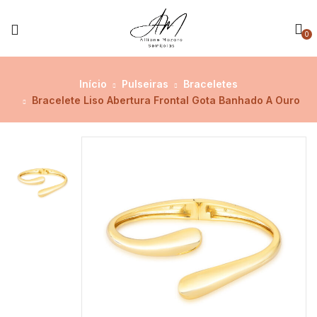
0
Início
Pulseiras
Braceletes
Bracelete Liso Abertura Frontal Gota Banhado A Ouro