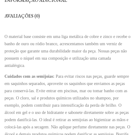
INFORMAÇÃO ADICIONAL
AVALIAÇÕES (0)
O material base consiste em uma liga metálica de cobre e zinco e recebe o
banho de ouro ou ródio branco, acrescentamos também um verniz de
proteção que garante uma durabilidade maior da peça. Nossas peças não
possuem o níquel em sua composição e utilização uma camada
antialérgica.
Cuidados com as semijoias:
Para evitar riscos nas peças, guarde sempre
em saquinhos separados, aproveite os saquinhos que enviamos as peças
para conservá-las. Evite entrar em piscinas, mar ou tomar banho com as
peças. O cloro, sal e produtos químicos utilizados no shampoo, por
exemplo, podem contribuir para intensificação da perda de brilho. O
álcool em gel e o uso de hidratante e sabonete diretamente sobre as peças
podem danificá-las. O ideal é retirar as semijoias ao higienizar as mãos e
colocá-las após a secagem. Não aplique perfume diretamente nas peças. O
álcool e demais produtos químicos podem danificar as semijoias. Borrife