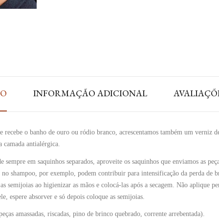
ÃO
INFORMAÇÃO ADICIONAL
AVALIAÇÕE
o e recebe o banho de ouro ou ródio branco, acrescentamos também um verniz d
 camada antialérgica.
rde sempre em saquinhos separados, aproveite os saquinhos que enviamos as peça
s no shampoo, por exemplo, podem contribuir para intensificação da perda de br
r as semijoias ao higienizar as mãos e colocá-las após a secagem. Não aplique 
e, espere absorver e só depois coloque as semijoias.
ças amassadas, riscadas, pino de brinco quebrado, corrente arrebentada).