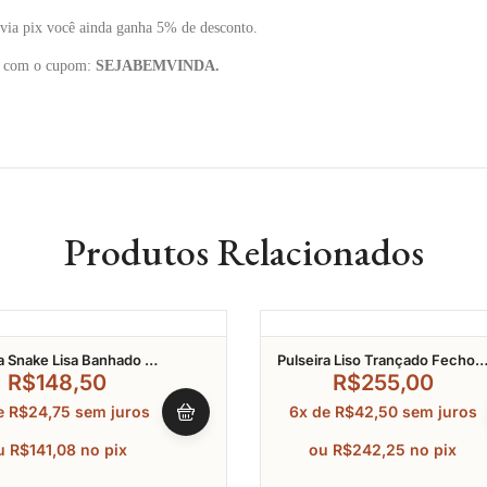
via pix você ainda ganha 5% de desconto.
to com o cupom:
SEJABEMVINDA.
Produtos Relacionados
ra Snake Lisa Banhado A
Pulseira Liso Trançado Fecho
Boia Banhado A Ouro 17Cm
R$
148,50
R$
255,00
e
R$
24,75
sem juros
6x de
R$
42,50
sem juros
u
R$
141,08
no pix
ou
R$
242,25
no pix