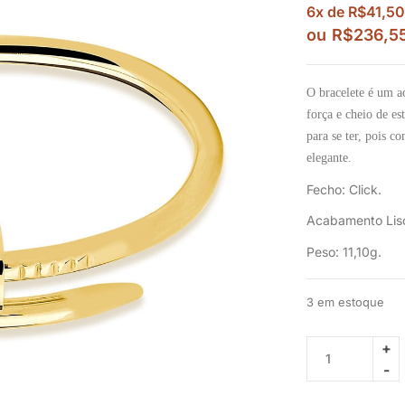
6x de
R$
41,50
ou
R$
236,5
O bracelete é um ac
força e cheio de es
para se ter, pois 
elegante.
Fecho: Click.
Acabamento Lis
Peso: 11,10g.
3 em estoque