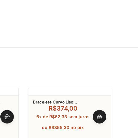
Bracelete Curvo Liso
Brace
Esmaltado Preto Leopardo
Zircôn
R$
374,00
Banhado A Ouro
6x de
R$
62,33
sem juros
6x 
ou
R$
355,30
no pix
o