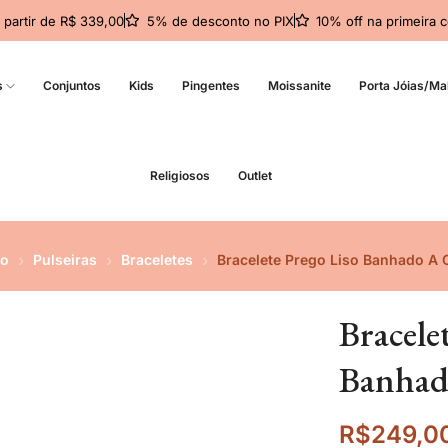
a partir de R$ 339,00
5% de desconto no PIX
10% off na primeir
s
Conjuntos
Kids
Pingentes
Moissanite
Porta Jóias/Ma
Religiosos
Outlet
io
Pulseiras
Braceletes
Bracelete Prego Liso Banhado A 
Bracele
Banhad
R$
249,0