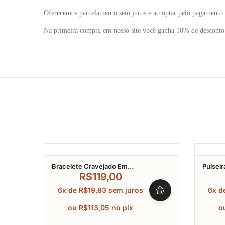
Oferecemos parcelamento sem juros e ao optar pelo pagamento 
Na primeira compra em nosso site você ganha 10% de descon
Bracelete Cravejado Em
Pulsei
Zircônia Pêndulo Ns. Senhora
Ouro
R$
119,00
Aparecida E Cruz Banhado A
6x de
R$
19,83
sem juros
6x d
Ouro
ou
R$
113,05
no pix
o