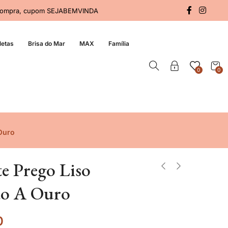
a compra, cupom SEJABEMVINDA
letas
Brisa do Mar
MAX
Família
0
0
Ouro
te Prego Liso
o A Ouro
0