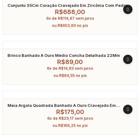
Conjunto 35Cm Coração Cravejado Em Zircônia Com Pedra
Água Marinha Banhado A Ródio
R$
688,00
6x de
R$
114,67
sem juros
ou
R$
653,60
no pix
Brinco Banhado A Ouro Médio Concha Detalhada 22Mm
R$
89,00
6x de
R$
14,83
sem juros
ou
R$
84,55
no pix
Meia Argola Quadrada Banhado A Ouro Cravejado Em
Zircônia
R$
175,00
6x de
R$
29,17
sem juros
ou
R$
166,25
no pix