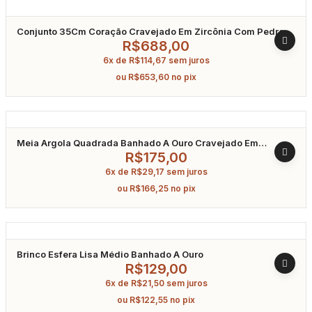
Conjunto 35Cm Coração Cravejado Em Zircônia Com Pedra
Água Marinha Banhado A Ródio
R$
688,00
6x de
R$
114,67
sem juros
ou
R$
653,60
no pix
Meia Argola Quadrada Banhado A Ouro Cravejado Em
Zircônia
R$
175,00
6x de
R$
29,17
sem juros
ou
R$
166,25
no pix
Brinco Esfera Lisa Médio Banhado A Ouro
R$
129,00
6x de
R$
21,50
sem juros
ou
R$
122,55
no pix