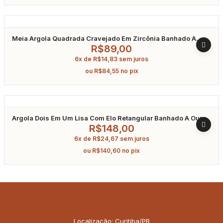
Meia Argola Quadrada Cravejado Em Zircônia Banhado A
Ouro
R$
89,00
6x de
R$
14,83
sem juros
ou
R$
84,55
no pix
Argola Dois Em Um Lisa Com Elo Retangular Banhado A Ouro
R$
148,00
6x de
R$
24,67
sem juros
ou
R$
140,60
no pix
Localização: Curitiba/PR