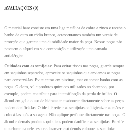
AVALIAÇÕES (0)
O material base consiste em uma liga metálica de cobre e zinco e recebe o
banho de ouro ou ródio branco, acrescentamos também um verniz de
proteção que garante uma durabilidade maior da peça. Nossas peças não
possuem o níquel em sua composição e utilização uma camada
antialérgica.
Cuidados com as semijoias:
Para evitar riscos nas peças, guarde sempre
em saquinhos separados, aproveite os saquinhos que enviamos as peças
para conservá-las. Evite entrar em piscinas, mar ou tomar banho com as
peças. O cloro, sal e produtos químicos utilizados no shampoo, por
exemplo, podem contribuir para intensificação da perda de brilho. O
álcool em gel e o uso de hidratante e sabonete diretamente sobre as peças
podem danificá-las. O ideal é retirar as semijoias ao higienizar as mãos e
colocá-las após a secagem. Não aplique perfume diretamente nas peças. O
álcool e demais produtos químicos podem danificar as semijoias. Borrife
o perfume na pele, espere absorver e só depois coloque as semijoias.