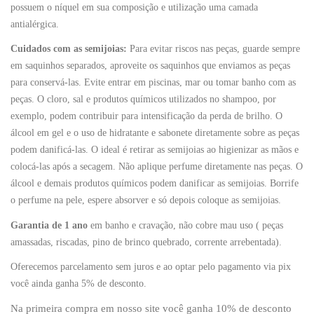
possuem o níquel em sua composição e utilização uma camada
antialérgica.
Cuidados com as semijoias:
Para evitar riscos nas peças, guarde sempre
em saquinhos separados, aproveite os saquinhos que enviamos as peças
para conservá-las. Evite entrar em piscinas, mar ou tomar banho com as
peças. O cloro, sal e produtos químicos utilizados no shampoo, por
exemplo, podem contribuir para intensificação da perda de brilho. O
álcool em gel e o uso de hidratante e sabonete diretamente sobre as peças
podem danificá-las. O ideal é retirar as semijoias ao higienizar as mãos e
colocá-las após a secagem. Não aplique perfume diretamente nas peças. O
álcool e demais produtos químicos podem danificar as semijoias. Borrife
o perfume na pele, espere absorver e só depois coloque as semijoias.
Garantia de 1 ano
em banho e cravação, não cobre mau uso ( peças
amassadas, riscadas, pino de brinco quebrado, corrente arrebentada).
Oferecemos parcelamento sem juros e ao optar pelo pagamento via pix
você ainda ganha 5% de desconto.
Na primeira compra em nosso site você ganha 10% de desconto