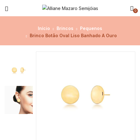
0
Início
Brincos
Pequenos
Brinco Botão Oval Liso Banhado A Ouro