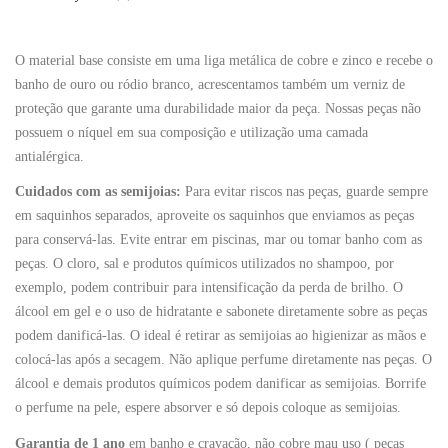
O material base consiste em uma liga metálica de cobre e zinco e recebe o
banho de ouro ou ródio branco, acrescentamos também um verniz de
proteção que garante uma durabilidade maior da peça. Nossas peças não
possuem o níquel em sua composição e utilização uma camada
antialérgica.
Cuidados com as semijoias:
Para evitar riscos nas peças, guarde sempre
em saquinhos separados, aproveite os saquinhos que enviamos as peças
para conservá-las. Evite entrar em piscinas, mar ou tomar banho com as
peças. O cloro, sal e produtos químicos utilizados no shampoo, por
exemplo, podem contribuir para intensificação da perda de brilho. O
álcool em gel e o uso de hidratante e sabonete diretamente sobre as peças
podem danificá-las. O ideal é retirar as semijoias ao higienizar as mãos e
colocá-las após a secagem. Não aplique perfume diretamente nas peças. O
álcool e demais produtos químicos podem danificar as semijoias. Borrife
o perfume na pele, espere absorver e só depois coloque as semijoias.
Garantia de 1 ano
em banho e cravação, não cobre mau uso ( peças