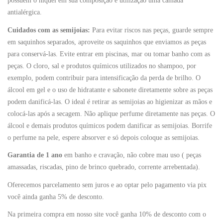
possuem o níquel em sua composição e utilização uma camada
antialérgica.
Cuidados com as semijoias:
Para evitar riscos nas peças, guarde sempre
em saquinhos separados, aproveite os saquinhos que enviamos as peças
para conservá-las. Evite entrar em piscinas, mar ou tomar banho com as
peças. O cloro, sal e produtos químicos utilizados no shampoo, por
exemplo, podem contribuir para intensificação da perda de brilho. O
álcool em gel e o uso de hidratante e sabonete diretamente sobre as peças
podem danificá-las. O ideal é retirar as semijoias ao higienizar as mãos e
colocá-las após a secagem. Não aplique perfume diretamente nas peças. O
álcool e demais produtos químicos podem danificar as semijoias. Borrife
o perfume na pele, espere absorver e só depois coloque as semijoias.
Garantia de 1 ano
em banho e cravação, não cobre mau uso ( peças
amassadas, riscadas, pino de brinco quebrado, corrente arrebentada).
Oferecemos parcelamento sem juros e ao optar pelo pagamento via pix
você ainda ganha 5% de desconto.
Na primeira compra em nosso site você ganha 10% de desconto com o