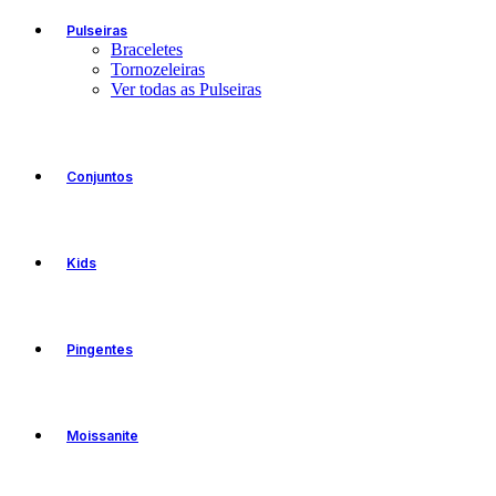
Pulseiras
Braceletes
Tornozeleiras
Ver todas as Pulseiras
Conjuntos
Kids
Pingentes
Moissanite