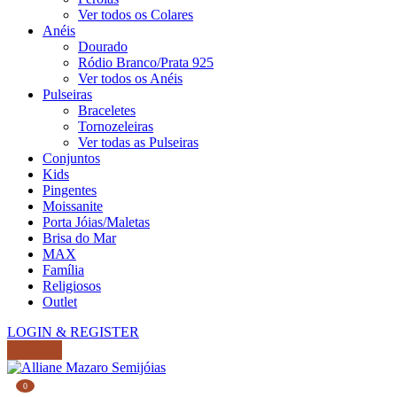
Ver todos os Colares
Anéis
Dourado
Ródio Branco/Prata 925
Ver todos os Anéis
Pulseiras
Braceletes
Tornozeleiras
Ver todas as Pulseiras
Conjuntos
Kids
Pingentes
Moissanite
Porta Jóias/Maletas
Brisa do Mar
MAX
Família
Religiosos
Outlet
LOGIN & REGISTER
0