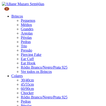
0
Brincos
Pequenos
Médios
Grandes
Argolas
Pérolas
Pedras
Trio
Pressão
Piercing Fake
Ear Cuff
Ear Hook
Ródio Branco/Negro/Prata 925
Ver todos os Brincos
Colares
30/40cm
45/55cm
60/90cm
Chocker
Ródio Branco/Negro/Prata 925
Pedras
Pérolas