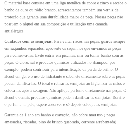
O material base consiste em uma liga metálica de cobre e zinco e recebe o
banho de ouro ou ródio branco, acrescentamos também um verniz de
proteção que garante uma durabilidade maior da peça. Nossas peças não
possuem o níquel em sua composição e utilização uma camada
antialérgica.
Cuidados com as semijoias:
Para evitar riscos nas peças, guarde sempre
em saquinhos separados, aproveite os saquinhos que enviamos as peças
para conservá-las. Evite entrar em piscinas, mar ou tomar banho com as
peças. O cloro, sal e produtos químicos utilizados no shampoo, por
exemplo, podem contribuir para intensificação da perda de brilho. O
álcool em gel e o uso de hidratante e sabonete diretamente sobre as peças
podem danificá-las. O ideal é retirar as semijoias ao higienizar as mãos e
colocá-las após a secagem. Não aplique perfume diretamente nas peças. O
álcool e demais produtos químicos podem danificar as semijoias. Borrife
o perfume na pele, espere absorver e só depois coloque as semijoias.
Garantia de 1 ano em banho e cravação, não cobre mau uso ( peças
amassadas, riscadas, pino de brinco quebrado, corrente arrebentada).