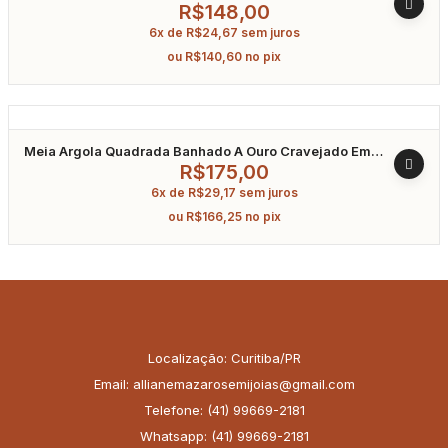
R$
148,00
6x de
R$
24,67
sem juros
ou
R$
140,60
no pix
Meia Argola Quadrada Banhado A Ouro Cravejado Em
Zircônia
R$
175,00
6x de
R$
29,17
sem juros
ou
R$
166,25
no pix
Localização: Curitiba/PR
Email: allianemazarosemijoias@gmail.com
Telefone: (41) 99669-2181
Whatsapp: (41) 99669-2181