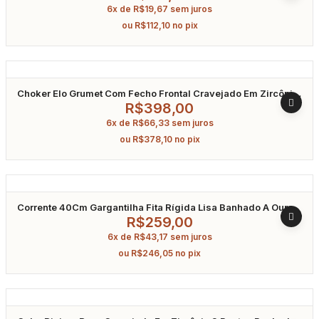
6x de
R$
19,67
sem juros
ou
R$
112,10
no pix
Choker Elo Grumet Com Fecho Frontal Cravejado Em Zircônia
Banhado A Ouro 40Cm
R$
398,00
6x de
R$
66,33
sem juros
ou
R$
378,10
no pix
Corrente 40Cm Gargantilha Fita Rígida Lisa Banhado A Ouro
R$
259,00
6x de
R$
43,17
sem juros
ou
R$
246,05
no pix