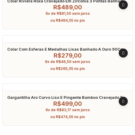
Colar Riviera Roxa Cravejado Em Zircônia 3 Pontas Banhado
A Ródio 40Cm
R$
489,00
6x de
R$
81,50
sem juros
ou
R$
464,55
no pix
Colar Com Esferas E Medalhas Lisas Banhado A Ouro 90Cm
R$
279,00
6x de
R$
46,50
sem juros
ou
R$
265,05
no pix
Gargantilha Aro Curvo Liso E Pingente Bamboo Cravejado Em
Zircônia Banhado A Ouro
R$
499,00
6x de
R$
83,17
sem juros
ou
R$
474,05
no pix