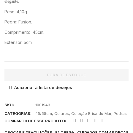
elegante.
Peso: 4,10g.
Pedra: Fusion.
Comprimento: 45cm.
Extensor: 5cm.
FORA DE ESTOQUE
Adicionar à lista de desejos
SKU:
1001943
CATEGORIAS:
45/55cm
,
Colares
,
Coleção Brisa do Mar
,
Pedras
COMPARTILHE ESSE PRODUTO:
TROCAS E DEVOLUÇÕES
ENTREGA
CUIDADOS COM AS PEÇAS