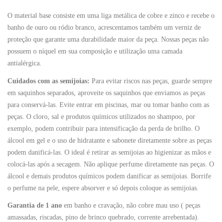
O material base consiste em uma liga metálica de cobre e zinco e recebe o
banho de ouro ou ródio branco, acrescentamos também um verniz de
proteção que garante uma durabilidade maior da peça. Nossas peças não
possuem o níquel em sua composição e utilização uma camada
antialérgica.
Cuidados com as semijoias:
Para evitar riscos nas peças, guarde sempre
em saquinhos separados, aproveite os saquinhos que enviamos as peças
para conservá-las. Evite entrar em piscinas, mar ou tomar banho com as
peças. O cloro, sal e produtos químicos utilizados no shampoo, por
exemplo, podem contribuir para intensificação da perda de brilho. O
álcool em gel e o uso de hidratante e sabonete diretamente sobre as peças
podem danificá-las. O ideal é retirar as semijoias ao higienizar as mãos e
colocá-las após a secagem. Não aplique perfume diretamente nas peças. O
álcool e demais produtos químicos podem danificar as semijoias. Borrife
o perfume na pele, espere absorver e só depois coloque as semijoias.
Garantia de 1 ano
em banho e cravação, não cobre mau uso ( peças
amassadas, riscadas, pino de brinco quebrado, corrente arrebentada).