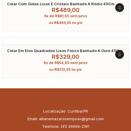
Colar Com Gotas Lisas E Cristais Banhado A Ródio 45Cm
R$
489,00
6x de
R$
81,50
sem juros
ou
R$
464,55
no pix
Colar Em Elos Quadrados Lisos Fosco Banhado A Ouro 45Cm
R$
329,00
6x de
R$
54,83
sem juros
ou
R$
312,55
no pix
Localização: Curitiba/PR
Email: allianemazarosemijoias@gmail.com
Telefone: (41) 99669-2181