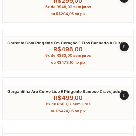
R$
299,00
6x de
R$
49,83
sem juros
ou
R$
284,05
no pix
Corrente Com Pingente Em Coração E Elos Banhado A Ouro
40Cm
R$
498,00
6x de
R$
83,00
sem juros
ou
R$
473,10
no pix
Gargantilha Aro Curvo Liso E Pingente Bamboo Cravejado Em
Zircônia Banhado A Ouro
R$
499,00
6x de
R$
83,17
sem juros
ou
R$
474,05
no pix