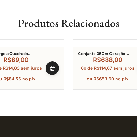
Produtos Relacionados
rgola Quadrada
Conjunto 35Cm Coração
ado Em Zircônia
Cravejado Em Zircônia Com
R$
89,00
R$
688,00
o A Ouro
Pedra Água Marinha Banhado 
de
R$
14,83
sem juros
6x de
R$
114,67
sem juros
Ródio
u
R$
84,55
no pix
ou
R$
653,60
no pix