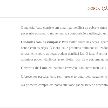
DESCRIÇ
O material base consiste em uma liga metálica de cobre e zinc
peças não possuem o níquel em sua composição e utilização uma
Cuidados com as semijoias:
Para evitar riscos nas peças, gua
banho com as peças. O cloro, sal e produtos químicos utilizado
diretamente sobre as peças podem danificá-las. O ideal é retira
químicos podem danificar as semijoias. Borrife o perfume na pel
Garantia de 1 ano
em banho e cravação, não cobre mau uso ( pe
Oferecemos parcelamento sem juros e ao optar pelo pagamento 
Na primeira compra em nosso site você ganha 10% de descon