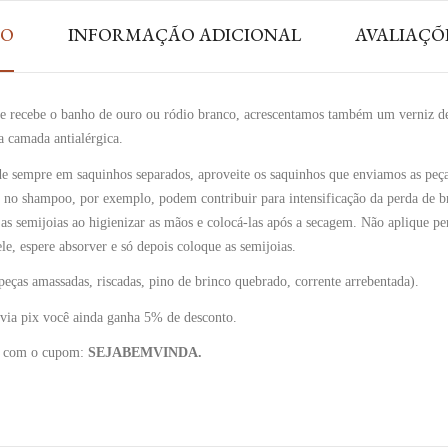
ÃO
INFORMAÇÃO ADICIONAL
AVALIAÇÕE
o e recebe o banho de ouro ou ródio branco, acrescentamos também um verniz d
 camada antialérgica.
rde sempre em saquinhos separados, aproveite os saquinhos que enviamos as peça
s no shampoo, por exemplo, podem contribuir para intensificação da perda de br
r as semijoias ao higienizar as mãos e colocá-las após a secagem. Não aplique 
e, espere absorver e só depois coloque as semijoias.
ças amassadas, riscadas, pino de brinco quebrado, corrente arrebentada).
via pix você ainda ganha 5% de desconto.
to com o cupom:
SEJABEMVINDA.