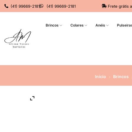
(41) 99669-2181
(41) 99669-2181
Frete grátis 
Brincos
Colares
Anéis
Pulseira
Início
Brincos