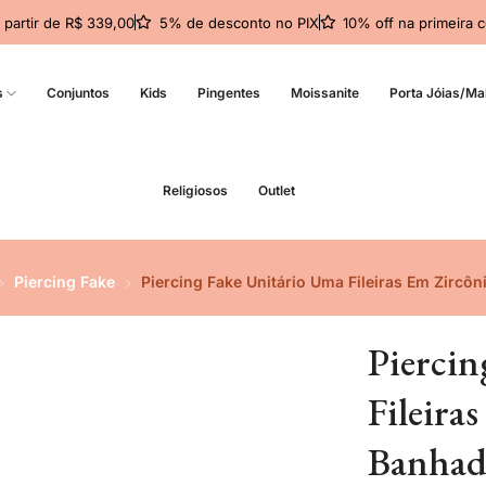
a partir de R$ 339,00
5% de desconto no PIX
10% off na primeir
s
Conjuntos
Kids
Pingentes
Moissanite
Porta Jóias/Ma
Religiosos
Outlet
Piercing Fake
Piercing Fake Unitário Uma Fileiras Em Zircô
Pierci
Fileira
Banhad