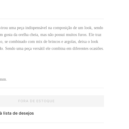
 virou uma peça indispensável na composição de um look, sendo
m gosta da orelha cheia, mas não possui muitos furos. Ele traz
lo, se combinado com mix de brincos e argolas, deixa o look
do. Sendo uma peça versátil ele combina em diferentes ocasiões.
2mm.
FORA DE ESTOQUE
à lista de desejos