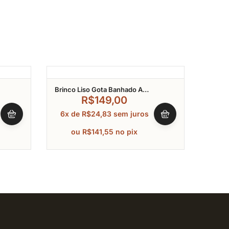
Brinco Liso Gota Banhado A
Meia A
Ouro
Ouro
R$
149,00
A
6x de
R$
24,83
sem juros
6x 
ou
R$
141,55
no pix
o