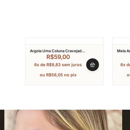
Argola Uma Coluna Cravejado
Meia A
Em Zircônia Banhado A Ouro
Cravej
R$
59,00
14Mm
Banhad
6x de
R$
9,83
sem juros
6x 
ou
R$
56,05
no pix
o