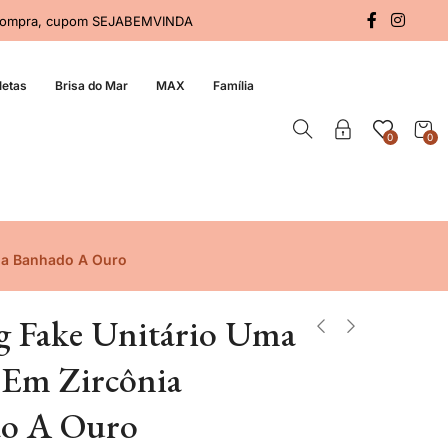
a compra, cupom SEJABEMVINDA
letas
Brisa do Mar
MAX
Família
0
0
nia Banhado A Ouro
ng Fake Unitário Uma
s Em Zircônia
o A Ouro