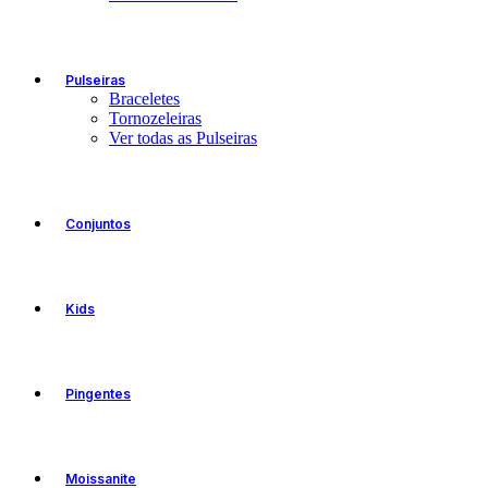
Pulseiras
Braceletes
Tornozeleiras
Ver todas as Pulseiras
Conjuntos
Kids
Pingentes
Moissanite