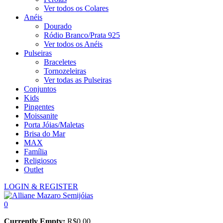
Ver todos os Colares
Anéis
Dourado
Ródio Branco/Prata 925
Ver todos os Anéis
Pulseiras
Braceletes
Tornozeleiras
Ver todas as Pulseiras
Conjuntos
Kids
Pingentes
Moissanite
Porta Jóias/Maletas
Brisa do Mar
MAX
Família
Religiosos
Outlet
LOGIN & REGISTER
0
Currently Empty:
R$
0,00