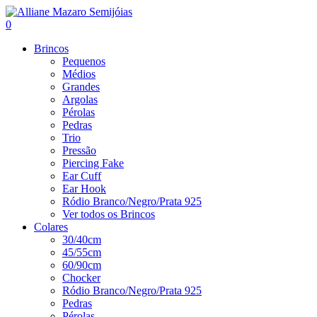
0
Brincos
Pequenos
Médios
Grandes
Argolas
Pérolas
Pedras
Trio
Pressão
Piercing Fake
Ear Cuff
Ear Hook
Ródio Branco/Negro/Prata 925
Ver todos os Brincos
Colares
30/40cm
45/55cm
60/90cm
Chocker
Ródio Branco/Negro/Prata 925
Pedras
Pérolas