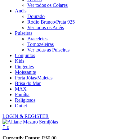
Ver todos os Colares
Anéis
Dourado
Ródio Branco/Prata 925
Ver todos os Anéis
Pulseiras
Braceletes
Tornozeleiras
Ver todas as Pulseiras
Conjuntos
Kids
Pingentes
Moissanite
Porta Jóias/Maletas
Brisa do Mar
MAX
Família
Religiosos
Outlet
LOGIN & REGISTER
0
Currently Empty:
R$
0,00