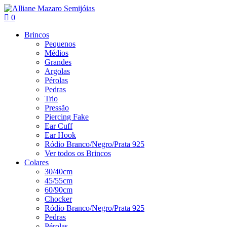
0
Brincos
Pequenos
Médios
Grandes
Argolas
Pérolas
Pedras
Trio
Pressão
Piercing Fake
Ear Cuff
Ear Hook
Ródio Branco/Negro/Prata 925
Ver todos os Brincos
Colares
30/40cm
45/55cm
60/90cm
Chocker
Ródio Branco/Negro/Prata 925
Pedras
Pérolas