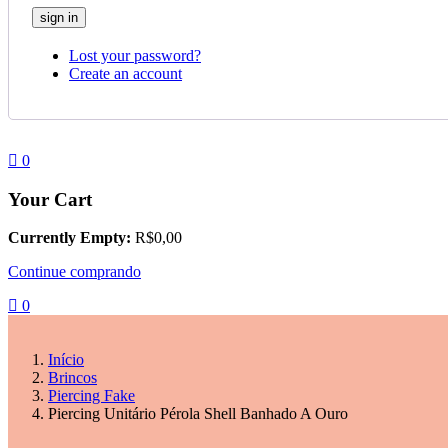
Lost your password?
Create an account
0
Your Cart
Currently Empty:
R$
0,00
Continue comprando
0
Início
Brincos
Piercing Fake
Piercing Unitário Pérola Shell Banhado A Ouro