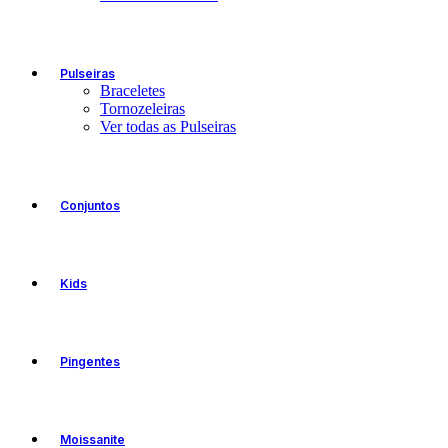
Pulseiras
Braceletes
Tornozeleiras
Ver todas as Pulseiras
Conjuntos
Kids
Pingentes
Moissanite