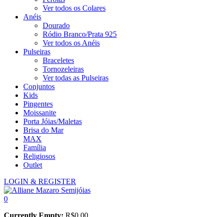
Ver todos os Colares
Anéis
Dourado
Ródio Branco/Prata 925
Ver todos os Anéis
Pulseiras
Braceletes
Tornozeleiras
Ver todas as Pulseiras
Conjuntos
Kids
Pingentes
Moissanite
Porta Jóias/Maletas
Brisa do Mar
MAX
Família
Religiosos
Outlet
LOGIN & REGISTER
0
Currently Empty:
R$
0,00