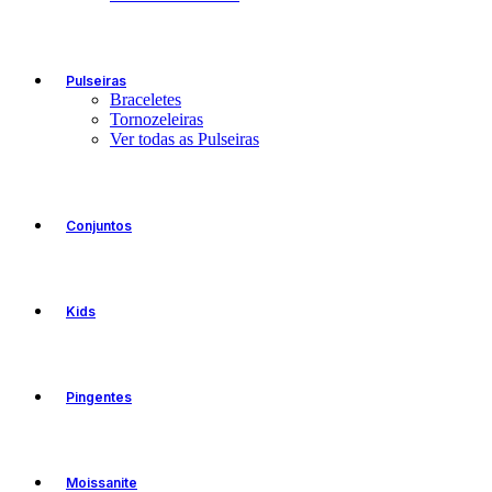
Pulseiras
Braceletes
Tornozeleiras
Ver todas as Pulseiras
Conjuntos
Kids
Pingentes
Moissanite