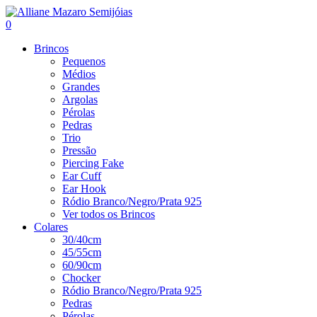
0
Brincos
Pequenos
Médios
Grandes
Argolas
Pérolas
Pedras
Trio
Pressão
Piercing Fake
Ear Cuff
Ear Hook
Ródio Branco/Negro/Prata 925
Ver todos os Brincos
Colares
30/40cm
45/55cm
60/90cm
Chocker
Ródio Branco/Negro/Prata 925
Pedras
Pérolas