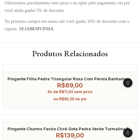
Oferecemos parcelamento sem juros e ao optar pelo pagamento via pix
você ainda ganha 5% de desconto.
Na primeira compra em nosso site você ganha 10% de desconto com o
cupom:
SEJABEMVINDA
.
Produtos Relacionados
Pingente Filha Pedra Triangular Roxa Com Pérola Banhado A
Ouro
R$
69,00
6x de
R$
11,50
sem juros
ou
R$
65,55
no pix
Pingente Charms Fecho Click Gota Pedra Verde Turmalina Em
Zircônia Banhado A Ródio
R$
139,00