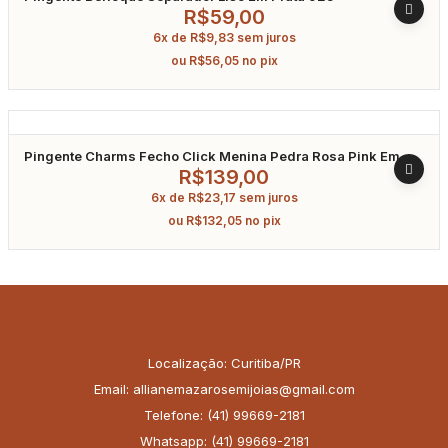
R$
59,00
6x de
R$
9,83
sem juros
ou
R$
56,05
no pix
Pingente Charms Fecho Click Menina Pedra Rosa Pink Em
Zircônia Banhado A Ródio
R$
139,00
6x de
R$
23,17
sem juros
ou
R$
132,05
no pix
Localização: Curitiba/PR
Email: allianemazarosemijoias@gmail.com
Telefone: (41) 99669-2181
Whatsapp: (41) 99669-2181