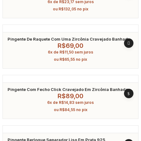
6x de
R$
23,17
sem juros
ou
R$
132,05
no pix
Pingente De Raquete Com Uma Zircônia Cravejado Banhado
A Ouro
R$
69,00
6x de
R$
11,50
sem juros
ou
R$
65,55
no pix
Pingente Com Fecho Click Cravejado Em Zircônia Banhado A
Ródio
R$
89,00
6x de
R$
14,83
sem juros
ou
R$
84,55
no pix
Pingente Berloque Separador Liso Em Prata 925