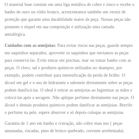
O material base consiste em uma liga metálica de cobre e zinco e recebe o
banho de ouro ou ródio branco, acrescentamos também um verniz de
proteção que garante uma durabilidade maior da peça. Nossas peças não
possuem o níquel em sua composição e utilização uma camada
antialérgica.
Cuidados com as semijoias:
Para evitar riscos nas peças, guarde sempre
em saquinhos separados, aproveite os saquinhos que enviamos as peças
para conservá-las. Evite entrar em piscinas, mar ou tomar banho com as
peças. O cloro, sal e produtos químicos utilizados no shampoo, por
exemplo, podem contribuir para intensificação da perda de brilho. O
álcool em gel e o uso de hidratante e sabonete diretamente sobre as peças
podem danificá-las. O ideal é retirar as semijoias ao higienizar as mãos e
colocá-las após a secagem. Não aplique perfume diretamente nas peças. O
álcool e demais produtos químicos podem danificar as semijoias. Borrife
o perfume na pele, espere absorver e só depois coloque as semijoias.
Garantia de 1 ano em banho e cravação, não cobre mau uso ( peças
amassadas, riscadas, pino de brinco quebrado, corrente arrebentada).