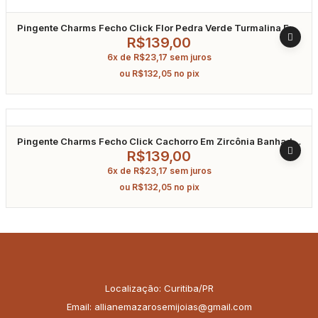
Pingente Charms Fecho Click Flor Pedra Verde Turmalina Em
Zircônia Banhado A Ródio
R$
139,00
6x de
R$
23,17
sem juros
ou
R$
132,05
no pix
Pingente Charms Fecho Click Cachorro Em Zircônia Banhado
A Ródio
R$
139,00
6x de
R$
23,17
sem juros
ou
R$
132,05
no pix
Localização: Curitiba/PR
Email: allianemazarosemijoias@gmail.com