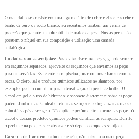
O material base consiste em uma liga metálica de cobre e zinco e recebe o
banho de ouro ou ródio branco, acrescentamos também um verniz de
proteção que garante uma durabilidade maior da peça. Nossas peças não
possuem o níquel em sua composição e utilização uma camada
antialérgica.
Cuidados com as semijoias:
Para evitar riscos nas peças, guarde sempre
em saquinhos separados, aproveite os saquinhos que enviamos as peças
para conservá-las. Evite entrar em piscinas, mar ou tomar banho com as
peças. O cloro, sal e produtos químicos utilizados no shampoo, por
exemplo, podem contribuir para intensificação da perda de brilho. O
álcool em gel e o uso de hidratante e sabonete diretamente sobre as peças
podem danificá-las. O ideal é retirar as semijoias ao higienizar as mãos e
colocá-las após a secagem. Não aplique perfume diretamente nas peças. O
álcool e demais produtos químicos podem danificar as semijoias. Borrife
o perfume na pele, espere absorver e só depois coloque as semijoias.
Garantia de 1 ano
em banho e cravação, não cobre mau uso ( peças