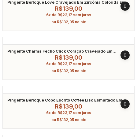
Pingente Berloque Love Cravejado Em Zircônia Colorida Em
Prata 925
R$
139,00
6x de
R$
23,17
sem juros
ou
R$
132,05
no pix
Pingente Charms Fecho Click Coração Cravejado Em
Zircônia Banhado A Ródio
R$
139,00
6x de
R$
23,17
sem juros
ou
R$
132,05
no pix
Pingente Berloque Copo Escrito Coffee Liso Esmaltado Em
Prata 925
R$
139,00
6x de
R$
23,17
sem juros
ou
R$
132,05
no pix