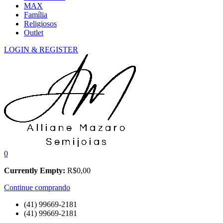
MAX
Família
Religiosos
Outlet
LOGIN & REGISTER
0
Currently Empty:
R$
0,00
Continue comprando
(41) 99669-2181
(41) 99669-2181