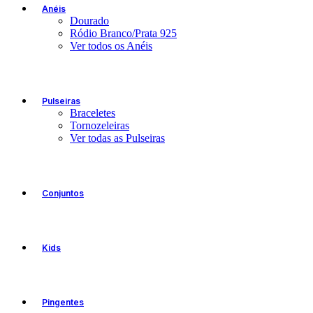
Anéis
Dourado
Ródio Branco/Prata 925
Ver todos os Anéis
Pulseiras
Braceletes
Tornozeleiras
Ver todas as Pulseiras
Conjuntos
Kids
Pingentes