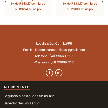
Ródio 19Cm
Banhado A Ouro 18Cm
6x de
R$
48,17
sem juros
6x de
R$
33,17
sem juros
ou
R$
274,55
no pix
ou
R$
189,05
no pix
Localização: Curitiba/PR
Email: allianemazarosemijoias@gmail.com
Telefone: (41) 99669-2181
Whatsapp: (41) 99669-2181
ATENDIMENTO
Segunda a sexta: das 9h às 18h
Sábado: das 9h às 15h