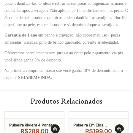
podem danificá-las. O ideal é retirar as semijoias ao higienizar as mãos e
colocá-las após a secagem. Não aplique perfume diretamente nas peças. O
álcool e demais produtos químicos podem danificar as semijoias. Borrife
o perfume na pele, espere absorver e só depois coloque as semijoias.
Garantia de 1 ano
em banho e cravação, não cobre mau uso ( peças
amassadas, riscadas, pino de brinco quebrado, corrente arrebentada).
Oferecemos parcelamento sem juros e ao optar pelo pagamento via pix
você ainda ganha 5% de desconto.
Na primeira compra em nosso site você ganha 10% de desconto com o
cupom:
SEJABEMVINDA.
Produtos Relacionados
Pulseira Riviera 4 Pontas
Pulseira Em Elos
Pedra Quadrada Banhado A
Quadrados Lisos Fosco
R$
289,00
R$
199,00