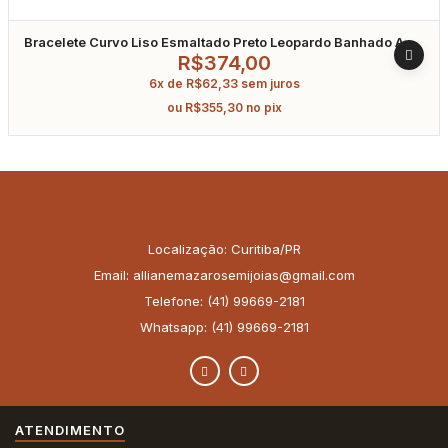
Bracelete Curvo Liso Esmaltado Preto Leopardo Banhado A
Ouro
R$
374,00
6x de
R$
62,33
sem juros
ou
R$
355,30
no pix
Localização: Curitiba/PR
Email: allianemazarosemijoias@gmail.com
Telefone: (41) 99669-2181
Whatsapp: (41) 99669-2181
ATENDIMENTO