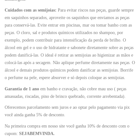
Cuidados com as semijoias:
Para evitar riscos nas peças, guarde sempre
em saquinhos separados, aproveite os saquinhos que enviamos as peças
para conservá-las. Evite entrar em piscinas, mar ou tomar banho com as
peças. O cloro, sal e produtos químicos utilizados no shampoo, por
exemplo, podem contribuir para intensificação da perda de brilho. O
álcool em gel e o uso de hidratante e sabonete diretamente sobre as peças
podem danificá-las. O ideal é retirar as semijoias ao higienizar as mãos e
colocá-las após a secagem. Não aplique perfume diretamente nas peças. O
álcool e demais produtos químicos podem danificar as semijoias. Borrife
o perfume na pele, espere absorver e só depois coloque as semijoias.
Garantia de 1 ano
em banho e cravação, não cobre mau uso ( peças
amassadas, riscadas, pino de brinco quebrado, corrente arrebentada).
Oferecemos parcelamento sem juros e ao optar pelo pagamento via pix
você ainda ganha 5% de desconto.
Na primeira compra em nosso site você ganha 10% de desconto com o
cupom:
SEJABEMVINDA.