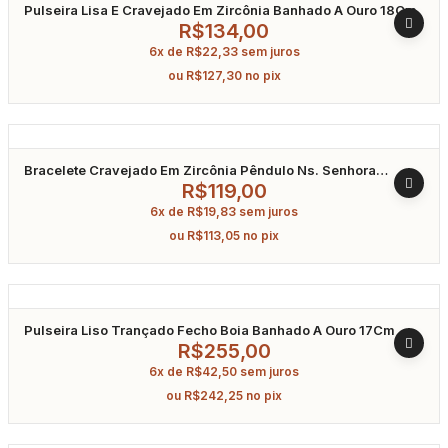
Pulseira Lisa E Cravejado Em Zircônia Banhado A Ouro 18Cm
R$
134,00
6x de
R$
22,33
sem juros
ou
R$
127,30
no pix
Bracelete Cravejado Em Zircônia Pêndulo Ns. Senhora
Aparecida E Cruz Banhado A Ouro
R$
119,00
6x de
R$
19,83
sem juros
ou
R$
113,05
no pix
Pulseira Liso Trançado Fecho Boia Banhado A Ouro 17Cm
R$
255,00
6x de
R$
42,50
sem juros
ou
R$
242,25
no pix