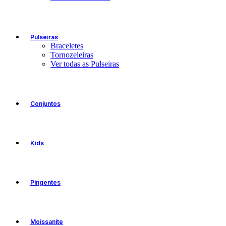
Pulseiras
Braceletes
Tornozeleiras
Ver todas as Pulseiras
Conjuntos
Kids
Pingentes
Moissanite