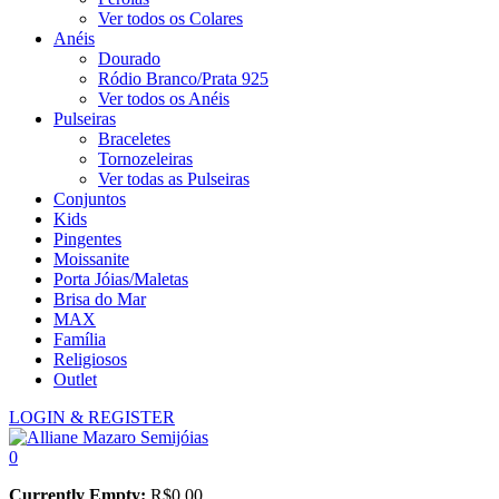
Ver todos os Colares
Anéis
Dourado
Ródio Branco/Prata 925
Ver todos os Anéis
Pulseiras
Braceletes
Tornozeleiras
Ver todas as Pulseiras
Conjuntos
Kids
Pingentes
Moissanite
Porta Jóias/Maletas
Brisa do Mar
MAX
Família
Religiosos
Outlet
LOGIN & REGISTER
0
Currently Empty:
R$
0,00