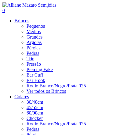
0
Brincos
Pequenos
Médios
Grandes
Argolas
Pérolas
Pedras
Trio
Pressão
Piercing Fake
Ear Cuff
Ear Hook
Ródio Branco/Negro/Prata 925
Ver todos os Brincos
Colares
30/40cm
45/55cm
60/90cm
Chocker
Ródio Branco/Negro/Prata 925
Pedras
Pérolas