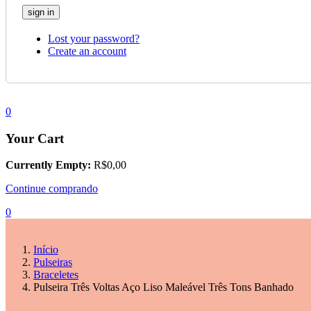
Lost your password?
Create an account
0
Your Cart
Currently Empty:
R$
0,00
Continue comprando
0
Início
Pulseiras
Braceletes
Pulseira Três Voltas Aço Liso Maleável Três Tons Banhado