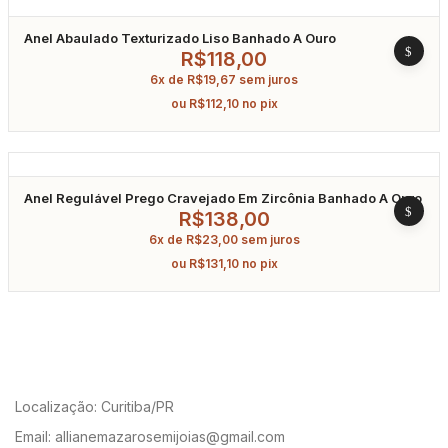
Anel Abaulado Texturizado Liso Banhado A Ouro
R$
118,00
6x de
R$
19,67
sem juros
ou
R$
112,10
no pix
Anel Regulável Prego Cravejado Em Zircônia Banhado A Ouro
R$
138,00
6x de
R$
23,00
sem juros
ou
R$
131,10
no pix
Localização: Curitiba/PR
Email: allianemazarosemijoias@gmail.com