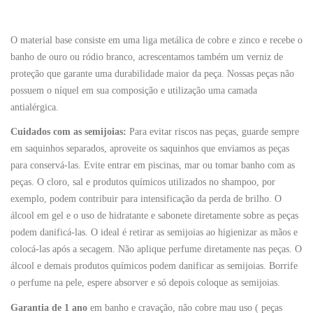
O material base consiste em uma liga metálica de cobre e zinco e recebe o
banho de ouro ou ródio branco, acrescentamos também um verniz de
proteção que garante uma durabilidade maior da peça. Nossas peças não
possuem o níquel em sua composição e utilização uma camada
antialérgica.
Cuidados com as semijoias:
Para evitar riscos nas peças, guarde sempre
em saquinhos separados, aproveite os saquinhos que enviamos as peças
para conservá-las. Evite entrar em piscinas, mar ou tomar banho com as
peças. O cloro, sal e produtos químicos utilizados no shampoo, por
exemplo, podem contribuir para intensificação da perda de brilho. O
álcool em gel e o uso de hidratante e sabonete diretamente sobre as peças
podem danificá-las. O ideal é retirar as semijoias ao higienizar as mãos e
colocá-las após a secagem. Não aplique perfume diretamente nas peças. O
álcool e demais produtos químicos podem danificar as semijoias. Borrife
o perfume na pele, espere absorver e só depois coloque as semijoias.
Garantia de 1 ano
em banho e cravação, não cobre mau uso ( peças