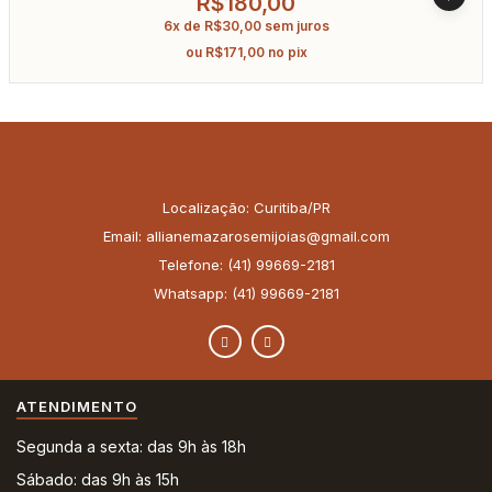
R$
180,00
6x de
R$
30,00
sem juros
ou
R$
171,00
no pix
Localização: Curitiba/PR
Email: allianemazarosemijoias@gmail.com
Telefone: (41) 99669-2181
Whatsapp: (41) 99669-2181
ATENDIMENTO
Segunda a sexta: das 9h às 18h
Sábado: das 9h às 15h