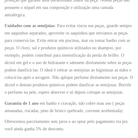
proteção que garante uma durabilidade maior da peça. Nossas peças não
possuem o níquel em sua composição e utilização uma camada
antialérgica.
Cuidados com as semijoias:
Para evitar riscos nas peças, guarde sempre
em saquinhos separados, aproveite os saquinhos que enviamos as peças
para conservá-las. Evite entrar em piscinas, mar ou tomar banho com as
peças. O cloro, sal e produtos químicos utilizados no shampoo, por
exemplo, podem contribuir para intensificação da perda de brilho. O
álcool em gel e o uso de hidratante e sabonete diretamente sobre as peças
podem danificá-las. O ideal é retirar as semijoias ao higienizar as mãos e
colocá-las após a secagem. Não aplique perfume diretamente nas peças. O
álcool e demais produtos químicos podem danificar as semijoias. Borrife
o perfume na pele, espere absorver e só depois coloque as semijoias.
Garantia de 1 ano
em banho e cravação, não cobre mau uso ( peças
amassadas, riscadas, pino de brinco quebrado, corrente arrebentada).
Oferecemos parcelamento sem juros e ao optar pelo pagamento via pix
você ainda ganha 5% de desconto.