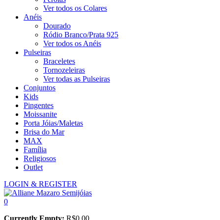
Ver todos os Colares
Anéis
Dourado
Ródio Branco/Prata 925
Ver todos os Anéis
Pulseiras
Braceletes
Tornozeleiras
Ver todas as Pulseiras
Conjuntos
Kids
Pingentes
Moissanite
Porta Jóias/Maletas
Brisa do Mar
MAX
Família
Religiosos
Outlet
LOGIN & REGISTER
0
Currently Empty:
R$
0,00