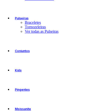
Pulseiras
Braceletes
Tornozeleiras
Ver todas as Pulseiras
Conjuntos
Kids
Pingentes
Moissanite