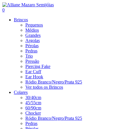
0
Brincos
Pequenos
Médios
Grandes
Argolas
Pérolas
Pedras
Trio
Pressão
Piercing Fake
Ear Cuff
Ear Hook
Ródio Branco/Negro/Prata 925
Ver todos os Brincos
Colares
30/40cm
45/55cm
60/90cm
Chocker
Ródio Branco/Negro/Prata 925
Pedras
Pérolas