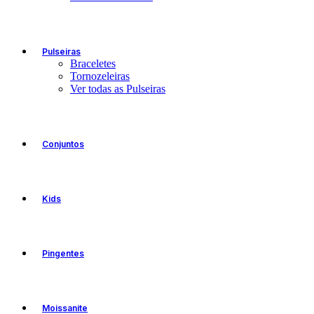
Pulseiras
Braceletes
Tornozeleiras
Ver todas as Pulseiras
Conjuntos
Kids
Pingentes
Moissanite