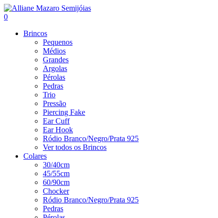
0
Brincos
Pequenos
Médios
Grandes
Argolas
Pérolas
Pedras
Trio
Pressão
Piercing Fake
Ear Cuff
Ear Hook
Ródio Branco/Negro/Prata 925
Ver todos os Brincos
Colares
30/40cm
45/55cm
60/90cm
Chocker
Ródio Branco/Negro/Prata 925
Pedras
Pérolas