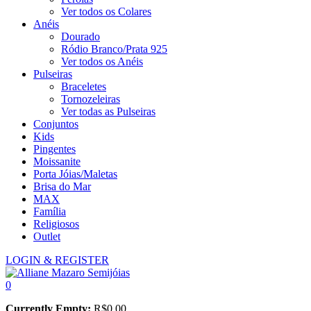
Ver todos os Colares
Anéis
Dourado
Ródio Branco/Prata 925
Ver todos os Anéis
Pulseiras
Braceletes
Tornozeleiras
Ver todas as Pulseiras
Conjuntos
Kids
Pingentes
Moissanite
Porta Jóias/Maletas
Brisa do Mar
MAX
Família
Religiosos
Outlet
LOGIN & REGISTER
0
Currently Empty:
R$
0,00