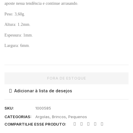
aposte nessa tendência e continue arrasando.
Peso:
3,60g.
Altura:
1.2mm.
Espessura:
1mm.
Largura: 6
mm.
FORA DE ESTOQUE
Adicionar à lista de desejos
SKU:
1000585
CATEGORIAS:
Argolas
,
Brincos
,
Pequenos
COMPARTILHE ESSE PRODUTO: