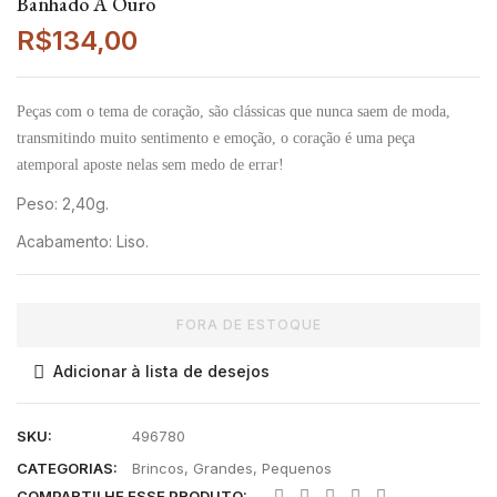
Banhado A Ouro
R$
134,00
Peças com o tema de coração, são clássicas que nunca saem de moda,
transmitindo muito sentimento e emoção, o coração é uma peça
atemporal aposte nelas sem medo de errar!
Peso: 2,40g.
Acabamento: Liso.
FORA DE ESTOQUE
Adicionar à lista de desejos
SKU:
496780
CATEGORIAS:
Brincos
,
Grandes
,
Pequenos
COMPARTILHE ESSE PRODUTO: