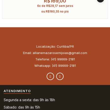
R$
169,00
6x de
R$
28,17
sem juros
ou
R$
160,55
no pix
Localização: Curitiba/PR
Email: allianemazarosemijoias@gmail.com
Telefone: (41) 99669-2181
Whatsapp: (41) 99669-2181
ATENDIMENTO
Segunda a sexta: das 9h às 18h
Sábado: das 9h às 15h