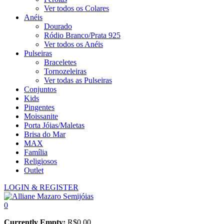
Ver todos os Colares
Anéis
Dourado
Ródio Branco/Prata 925
Ver todos os Anéis
Pulseiras
Braceletes
Tornozeleiras
Ver todas as Pulseiras
Conjuntos
Kids
Pingentes
Moissanite
Porta Jóias/Maletas
Brisa do Mar
MAX
Família
Religiosos
Outlet
LOGIN & REGISTER
0
Currently Empty:
R$
0,00