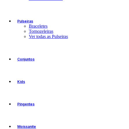
Pulseiras
Braceletes
Tornozeleiras
Ver todas as Pulseiras
Conjuntos
Kids
Pingentes
Moissanite