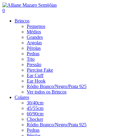
0
Brincos
Pequenos
Médios
Grandes
Argolas
Pérolas
Pedras
Trio
Pressão
Piercing Fake
Ear Cuff
Ear Hook
Ródio Branco/Negro/Prata 925
Ver todos os Brincos
Colares
30/40cm
45/55cm
60/90cm
Chocker
Ródio Branco/Negro/Prata 925
Pedras
Pérolas