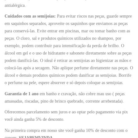
antialérgica.
Cuidados com as semijoias:
Para evitar riscos nas peças, guarde sempre
em saquinhos separados, aproveite os saquinhos que enviamos as peças
para conservá-las. Evite entrar em piscinas, mar ou tomar banho com as
peças. O cloro, sal e produtos químicos utilizados no shampoo, por
exemplo, podem contribuir para intensificação da perda de brilho. O
álcool em gel e o uso de hidratante e sabonete diretamente sobre as peças
podem danificá-las. O ideal é retirar as semijoias ao higienizar as mãos e
colocá-las após a secagem. Não aplique perfume diretamente nas peças. O
álcool e demais produtos químicos podem danificar as semijoias. Borrife
o perfume na pele, espere absorver e só depois coloque as semijoias.
Garantia de 1 ano
em banho e cravação, não cobre mau uso ( peças
amassadas, riscadas, pino de brinco quebrado, corrente arrebentada).
Oferecemos parcelamento sem juros e ao optar pelo pagamento via pix
você ainda ganha 5% de desconto.
Na primeira compra em nosso site você ganha 10% de desconto com o
cupom:
SEJABEMVINDA.