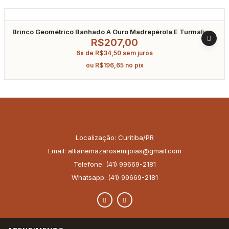
Brinco Geométrico Banhado A Ouro Madrepérola E Turmalina
Fusion
R$
207,00
6x de
R$
34,50
sem juros
ou
R$
196,65
no pix
Localização: Curitiba/PR
Email: allianemazarosemijoias@gmail.com
Telefone: (41) 99669-2181
Whatsapp: (41) 99669-2181