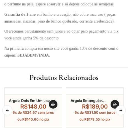
o perfume na pele, espere absorver e só depois coloque as semijoias.
Garantia de 1 ano
em banho e cravação, não cobre mau uso ( peças
amassadas, riscadas, pino de brinco quebrado, corrente arrebentada).
Oferecemos parcelamento sem juros e ao optar pelo pagamento via pix
você ainda ganha 5% de desconto.
Na primeira compra em nosso site você ganha 10% de desconto com o
cupom:
SEJABEMVINDA.
Produtos Relacionados
Argola Dois Em Um Lisa
Argola Retangular
Com Elo Retangular
Cravejado Em Zircônia
R$
148,00
R$
189,00
Banhado A Ouro
Banhado A Ouro
6x de
R$
24,67
sem juros
6x de
R$
31,50
sem juros
ou
R$
140,60
no pix
ou
R$
179,55
no pix