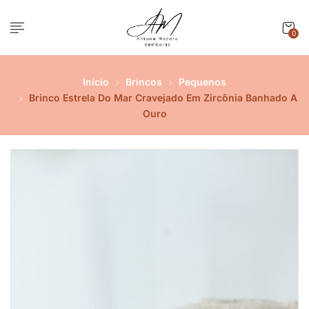
0
Início
Brincos
Pequenos
Brinco Estrela Do Mar Cravejado Em Zircônia Banhado A
Ouro