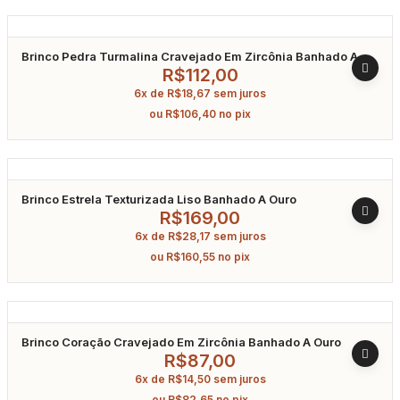
Brinco Pedra Turmalina Cravejado Em Zircônia Banhado A
Ródio
R$
112,00
6x de
R$
18,67
sem juros
ou
R$
106,40
no pix
Brinco Estrela Texturizada Liso Banhado A Ouro
R$
169,00
6x de
R$
28,17
sem juros
ou
R$
160,55
no pix
Brinco Coração Cravejado Em Zircônia Banhado A Ouro
R$
87,00
6x de
R$
14,50
sem juros
ou
R$
82,65
no pix