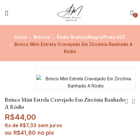
0
Início
Brincos
Ródio Branco/Negro/Prata 925
Brinco Mini Estrela Cravejado Em Zircônia Banhado A
Ródio
Brinco Mini Estrela Cravejado Em Zircônia Banhado
A Ródio
R$
44,00
6x de
R$
7,33
sem juros
ou
R$
41,80
no pix