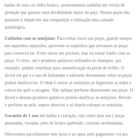
banho de ouro ou ródio branco, acrescentamos também um verniz de
proteção que garante uma durabilidade maior da peça. Nossas peças não
possuem o níquel em sua composição e utilização uma camada
antialérgica.
Cuidados com as semijoias:
Para evitar riscos nas peças, guarde sempre
em saquinhos separados, aproveite os saquinhos que enviamos as peças
para conservá-las. Evite entrar em piscinas, mar ou tomar banho com as
peças. O cloro, sal e produtos químicos utilizados no shampoo, por
exemplo, podem contribuir para intensificação da perda de brilho. O
álcool em gel e o uso de hidratante e sabonete diretamente sobre as peças
podem danificá-las. O ideal é retirar as semijoias ao higienizar as mãos e
colocá-las após a secagem. Não aplique perfume diretamente nas peças. O
álcool e demais produtos químicos podem danificar as semijoias. Borrife
o perfume na pele, espere absorver e só depois coloque as semijoias.
Garantia de 1 ano
em banho e cravação, não cobre mau uso ( peças
amassadas, riscadas, pino de brinco quebrado, corrente arrebentada).
Oferecemos parcelamento sem juros e ao optar pelo pagamento via pix