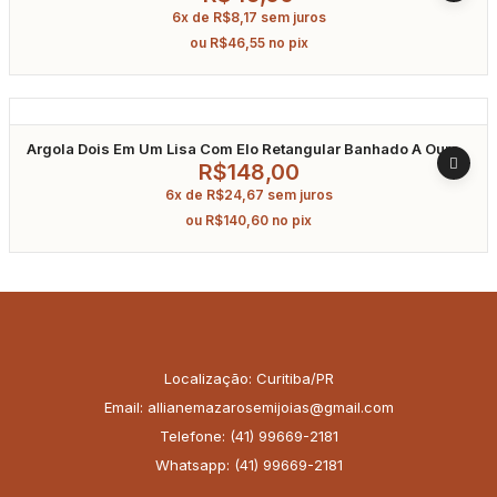
6x de
R$
8,17
sem juros
ou
R$
46,55
no pix
Argola Dois Em Um Lisa Com Elo Retangular Banhado A Ouro
R$
148,00
6x de
R$
24,67
sem juros
ou
R$
140,60
no pix
Localização: Curitiba/PR
Email: allianemazarosemijoias@gmail.com
Telefone: (41) 99669-2181
Whatsapp: (41) 99669-2181