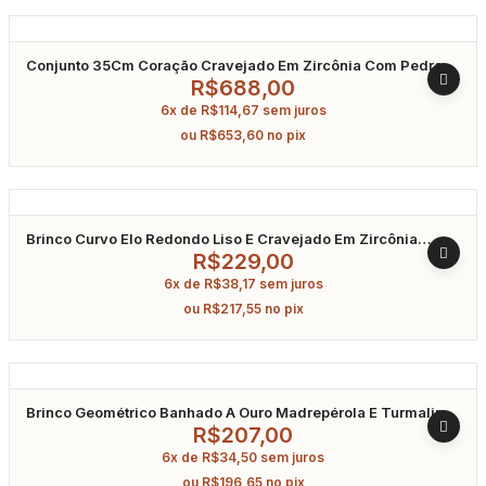
Conjunto 35Cm Coração Cravejado Em Zircônia Com Pedra
Água Marinha Banhado A Ródio
R$
688,00
6x de
R$
114,67
sem juros
ou
R$
653,60
no pix
Brinco Curvo Elo Redondo Liso E Cravejado Em Zircônia
Banhado A Ouro
R$
229,00
6x de
R$
38,17
sem juros
ou
R$
217,55
no pix
Brinco Geométrico Banhado A Ouro Madrepérola E Turmalina
Fusion
R$
207,00
6x de
R$
34,50
sem juros
ou
R$
196,65
no pix