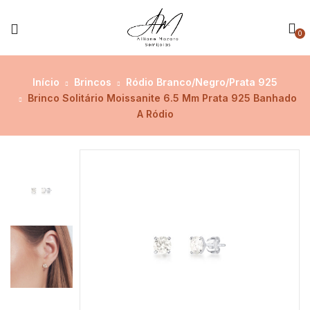
0
Início
Brincos
Ródio Branco/Negro/Prata 925
Brinco Solitário Moissanite 6.5 Mm Prata 925 Banhado
A Ródio