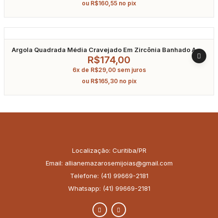
ou
R$
160,55
no pix
Argola Quadrada Média Cravejado Em Zircônia Banhado A
Ouro
R$
174,00
6x de
R$
29,00
sem juros
ou
R$
165,30
no pix
Localização: Curitiba/PR
Email: allianemazarosemijoias@gmail.com
Telefone: (41) 99669-2181
Whatsapp: (41) 99669-2181