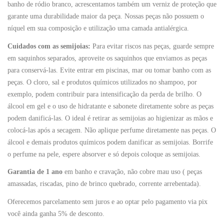
banho de ródio branco, acrescentamos também um verniz de proteção que
garante uma durabilidade maior da peça. Nossas peças não possuem o
níquel em sua composição e utilização uma camada antialérgica.
Cuidados com as semijoias:
Para evitar riscos nas peças, guarde sempre
em saquinhos separados, aproveite os saquinhos que enviamos as peças
para conservá-las. Evite entrar em piscinas, mar ou tomar banho com as
peças. O cloro, sal e produtos químicos utilizados no shampoo, por
exemplo, podem contribuir para intensificação da perda de brilho. O
álcool em gel e o uso de hidratante e sabonete diretamente sobre as peças
podem danificá-las. O ideal é retirar as semijoias ao higienizar as mãos e
colocá-las após a secagem. Não aplique perfume diretamente nas peças. O
álcool e demais produtos químicos podem danificar as semijoias. Borrife
o perfume na pele, espere absorver e só depois coloque as semijoias.
Garantia de 1 ano
em banho e cravação, não cobre mau uso ( peças
amassadas, riscadas, pino de brinco quebrado, corrente arrebentada).
Oferecemos parcelamento sem juros e ao optar pelo pagamento via pix
você ainda ganha 5% de desconto.