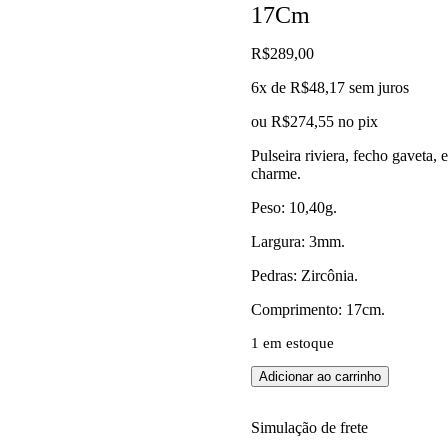
17Cm
R$
289,00
6x de
R$
48,17
sem juros
ou
R$
274,55
no pix
Pulseira riviera, fecho gaveta,
charme.
Peso: 10,40g.
Largura: 3mm.
Pedras: Zircônia.
Comprimento: 17cm.
1 em estoque
Pulseira
Adicionar ao carrinho
Riviera
3
Pontas
Simulação de frete
Pedra