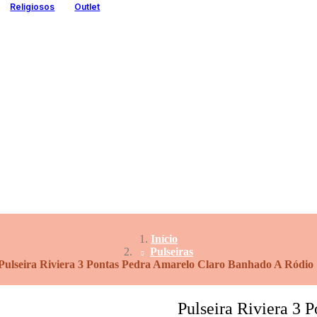
Religiosos
Outlet
Início
Pulseiras
Pulseira Riviera 3 Pontas Pedra Amarelo Claro Banhado A Ródi
Pulseira Riviera 3 