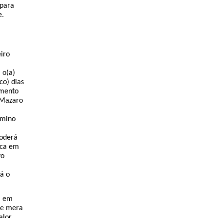
 para
e.
iro
, o(a)
co) dias
imento
Mazaro
rmino
poderá
oca em
vo
,
rá o
, em
 de mera
alor