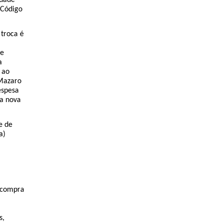
idade
 Código
 troca é
te
a
 ao
Mazaro
espesa
da nova
e de
a)
a compra
s
,