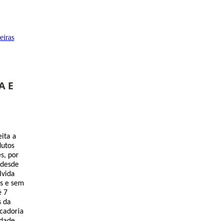
eiras
A E
ita a
dutos
s, por
 desde
lvida
es e sem
é 7
s da
cadoria