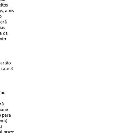
eitos
as
, após
o
derá
ias
a da
nto
.
cartão
m até 3
 no
rá
liane
o para
o(a)
s)
al
prazo