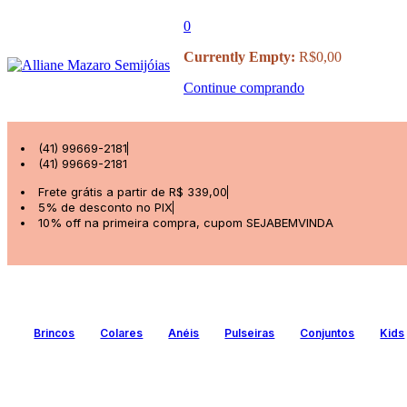
0
Currently Empty:
R$
0,00
Continue comprando
(41) 99669-2181
(41) 99669-2181
Frete grátis a partir de R$ 339,00
5% de desconto no PIX
10% off na primeira compra, cupom SEJABEMVINDA
Brincos
Colares
Anéis
Pulseiras
Conjuntos
Kids