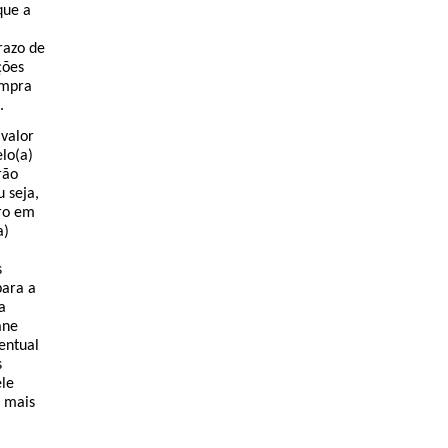
que a
razo de
ções
ompra
.
 valor
lo(a)
rão
 seja,
ro em
a)
s
para a
a
ane
entual
s
ele
a mais