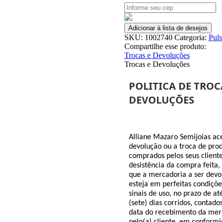
Amarelo
Claro
Banhado
Adicionar à lista de desejos
A
SKU:
1002740
Categoria:
Puls
Ródio
Compartilhe esse produto:
17Cm
Trocas e Devoluções
quantidade
Trocas e Devoluções
POLITICA
DE TROC
DEVOLUÇÕES
Alliane
Mazaro
Semijoias
ace
devolução ou a troca de pro
comprados pelos seus cliente
desistência da compra feita,
que a mercadoria a ser devo
esteja em perfeitas condiçõ
sinais de uso, no prazo de at
(sete) dias corridos, contado
data do recebimento da mer