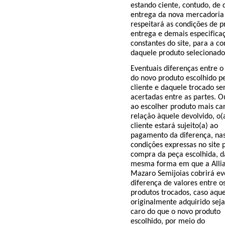
estando ciente, contudo, de 
entrega da nova mercadoria
respeitará as condições de p
entrega e demais especifica
constantes do site, para a c
daquele produto selecionado
Eventuais diferenças entre o
do novo produto escolhido pe
cliente e daquele trocado se
acertadas entre as partes. Ou
ao escolher produto mais ca
relação àquele devolvido, o(
cliente estará sujeito(a) ao
pagamento da diferença, na
condições expressas no site 
compra da peça escolhida, d
mesma forma em que a
Alli
Mazaro
Semijoias
cobrirá ev
diferença de valores entre o
produtos trocados, caso aqu
originalmente adquirido sej
caro do que o novo produto
escolhido, por meio do