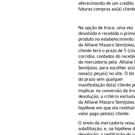
oferecimento de um crédito
futuras compras ao(à) client
Na opção de troca, uma vez
devolvido e recebido o prime
produto no estabelecimento
da
Alliane
Mazaro
Semijoias
cliente terá o prazo de 5 (cin
corridos, contados do receb
da mercadoria
pela
Alliane
Semijoias
, para escolher a(s)
nova(s) peça(s) no site. O té
do prazo sem qualquer
manifestação do(a) cliente 
implicar na conversão da tr
devolução, a critério exclusi
da
Alliane
Mazaro
Semijoias
hipótese em que ela restitui
valor pago pelo(a) cliente.
O envio da mercadoria nova
substituição, e, na hipótese
devolução, a restituição do v