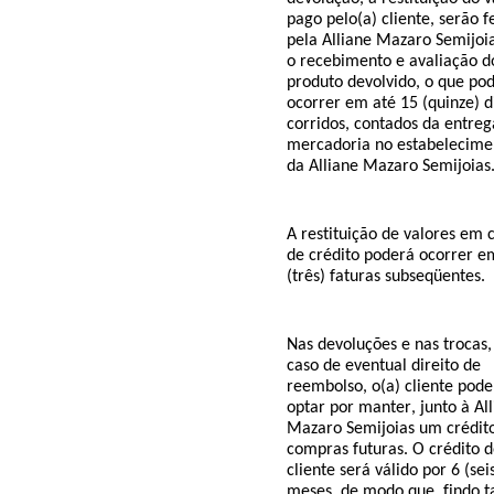
pago pelo(a) cliente, serão f
pela
Alliane
Mazaro
Semijoi
o recebimento e avaliação d
produto devolvido, o que po
ocorrer em até 15 (quinze) d
corridos, contados da entreg
mercadoria no estabelecime
da
Alliane
Mazaro
Semijoias
A restituição de valores em 
de crédito poderá ocorrer e
(três) faturas
subseqüentes
.
Nas devoluções e nas trocas,
caso de eventual direito de
reembolso, o(a) cliente pode
optar por manter, junto à
Al
Mazaro
Semijoias
um crédit
compras futuras. O crédito d
cliente será válido por 6 (sei
meses, de modo que, findo t